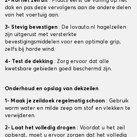
2- Rol het zeil uit
: Plaats eerst de vulling op het
dak en pas deze vervolgens aan de andere delen
van het voertuig aan.
3- Stevig bevestigen
: De lovauto.nl hagelzeilen
zijn uitgerust met versterkte
bevestigingsmiddelen voor een optimale grip,
zelfs bij harde wind.
4- Test de dekking
: Zorg ervoor dat alle
kwetsbare gebieden goed beschermd zijn.
Onderhoud en opslag van dekzeilen
1- Maak je zeildoek regelmatig schoon
: Gebruik
warm water en milde zeep om stof en vlekken te
verwijderen.
2- Laat het volledig drogen
: Voordat u het zeil
opbergt, moet u ervoor zorgen dat het volledig