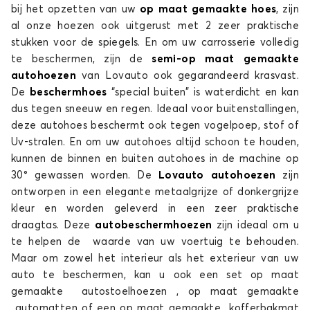
bij het opzetten van uw
op maat gemaakte hoes
, zijn
al onze hoezen ook uitgerust met 2 zeer praktische
stukken voor de spiegels. En om uw carrosserie volledig
te beschermen, zijn de
semi-op maat gemaakte
autohoezen
van Lovauto ook gegarandeerd krasvast.
De
beschermhoes
“special buiten” is waterdicht en kan
dus tegen sneeuw en regen. Ideaal voor buitenstallingen,
deze autohoes beschermt ook tegen vogelpoep, stof of
Uv-stralen. En om uw autohoes altijd schoon te houden,
kunnen de binnen en buiten autohoes in de machine op
30° gewassen worden. De
Lovauto autohoezen
zijn
ontworpen in een elegante metaalgrijze of donkergrijze
kleur en worden geleverd in een zeer praktische
draagtas. Deze
autobeschermhoezen
zijn ideaal om u
te helpen de waarde van uw voertuig te behouden.
Maar om zowel het interieur als het exterieur van uw
auto te beschermen, kan u ook een set op maat
gemaakte autostoelhoezen , op maat gemaakte
automatten of een op maat gemaakte kofferbakmat