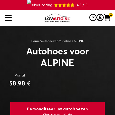
4,3 / 5
0
Home
/
Autohoezen
/
Autohoes ALPINE
Autohoes voor
ALPINE
Vanaf
58,98 €
Personaliseer uw autohoezen
Kies uw voertuig