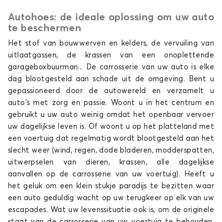
Autohoes: de ideale oplossing om uw auto
Autohoes voor POLESTAR POLESTAR 2
te beschermen
POLESTAR 3
Het stof van bouwwerven en kelders, de vervuiling van
uitlaatgassen, de krassen van een onoplettende
garageboxbuurman... De carrosserie van uw auto is elke
dag blootgesteld aan schade uit de omgeving. Bent u
gepassioneerd door de autowereld en verzamelt u
auto's met zorg en passie. Woont u in het centrum en
gebruikt u uw auto weinig omdat het openbaar vervoer
uw dagelijkse leven is. Of woont u op het platteland met
Autohoes voor POLESTAR POLESTAR 3
een voertuig dat regelmatig wordt blootgesteld aan het
POLESTAR 4
slecht weer (wind, regen, dode bladeren, modderspatten,
uitwerpselen van dieren, krassen, alle dagelijkse
aanvallen op de carrosserie van uw voertuig). Heeft u
het geluk om een klein stukje paradijs te bezitten waar
een auto geduldig wacht op uw terugkeer op elk van uw
escapades. Wat uw levenssituatie ook is, om de originele
staat van de carrosserie van uw voertuig te behouden,