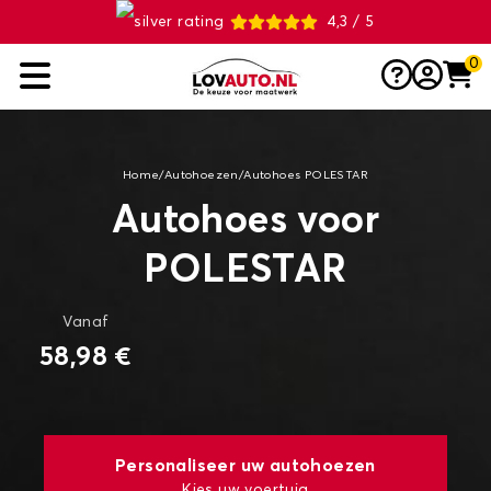
4,3 / 5
0
Home
/
Autohoezen
/
Autohoes POLESTAR
Autohoes voor
POLESTAR
Vanaf
58,98 €
Personaliseer uw autohoezen
Kies uw voertuig