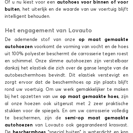
Of u nu kiest voor een
autohoes
voor binnen of voor
buiten
, het uiterlijk en de waarde van uw voertuig blijft
intelligent behouden.
Het engagement van Lovauto
De ademende stof van onze
op maat gemaakte
autohoezen
voorkomt de vorming van vocht en de hoes
uit 100% polyester beschermt de carrosserie tegen roest
en schimmel. Onze slimme autohoezen zijn verstelbaar
dankzij het elastiek die zich over de ganse lengte van de
autobeschermhoes bevindt. Dit elastiek verstevigt en
zorgt ervoor dat de beschermhoes op zijn plaats blijft
rond uw voertuig. Om uw werk gemakkelijker te maken
bij het opzetten van uw
op maat gemaakte hoes
, zijn
al onze hoezen ook uitgerust met 2 zeer praktische
stukken voor de spiegels. En om uw carrosserie volledig
te beschermen, zijn de
semi-op maat gemaakte
autohoezen
van Lovauto ook gegarandeerd krasvast.
De
beschermhoes
“special buiten” is waterdicht en kan