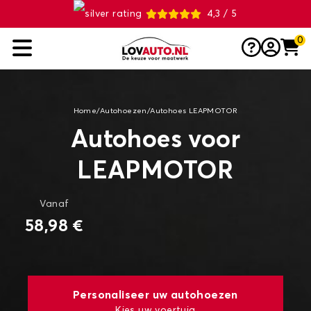
4,3 / 5
0
Home
/
Autohoezen
/
Autohoes LEAPMOTOR
Autohoes voor
LEAPMOTOR
Vanaf
58,98 €
Personaliseer uw autohoezen
Kies uw voertuig