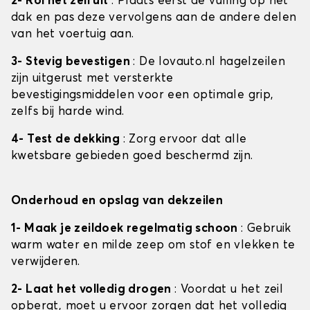
2- Rol het zeil uit
: Plaats eerst de vulling op het
dak en pas deze vervolgens aan de andere delen
van het voertuig aan.
3- Stevig bevestigen
: De lovauto.nl hagelzeilen
zijn uitgerust met versterkte
bevestigingsmiddelen voor een optimale grip,
zelfs bij harde wind.
4- Test de dekking
: Zorg ervoor dat alle
kwetsbare gebieden goed beschermd zijn.
Onderhoud en opslag van dekzeilen
1- Maak je zeildoek regelmatig schoon
: Gebruik
warm water en milde zeep om stof en vlekken te
verwijderen.
2- Laat het volledig drogen
: Voordat u het zeil
opbergt, moet u ervoor zorgen dat het volledig