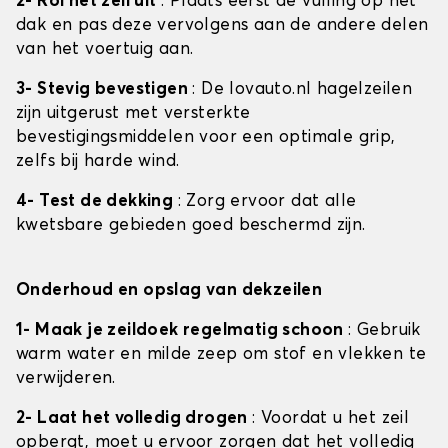
2- Rol het zeil uit
: Plaats eerst de vulling op het
dak en pas deze vervolgens aan de andere delen
van het voertuig aan.
3- Stevig bevestigen
: De lovauto.nl hagelzeilen
zijn uitgerust met versterkte
bevestigingsmiddelen voor een optimale grip,
zelfs bij harde wind.
4- Test de dekking
: Zorg ervoor dat alle
kwetsbare gebieden goed beschermd zijn.
Onderhoud en opslag van dekzeilen
1- Maak je zeildoek regelmatig schoon
: Gebruik
warm water en milde zeep om stof en vlekken te
verwijderen.
2- Laat het volledig drogen
: Voordat u het zeil
opbergt, moet u ervoor zorgen dat het volledig