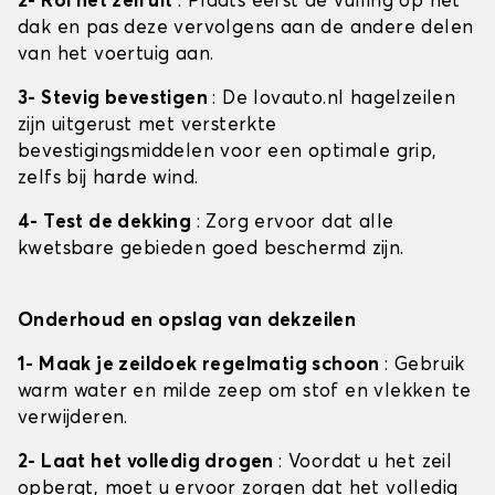
2- Rol het zeil uit
: Plaats eerst de vulling op het
dak en pas deze vervolgens aan de andere delen
van het voertuig aan.
3- Stevig bevestigen
: De lovauto.nl hagelzeilen
zijn uitgerust met versterkte
bevestigingsmiddelen voor een optimale grip,
zelfs bij harde wind.
4- Test de dekking
: Zorg ervoor dat alle
kwetsbare gebieden goed beschermd zijn.
Onderhoud en opslag van dekzeilen
1- Maak je zeildoek regelmatig schoon
: Gebruik
warm water en milde zeep om stof en vlekken te
verwijderen.
2- Laat het volledig drogen
: Voordat u het zeil
opbergt, moet u ervoor zorgen dat het volledig