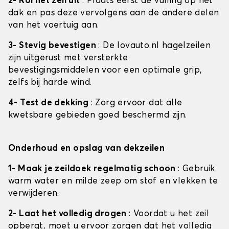
2- Rol het zeil uit
: Plaats eerst de vulling op het
dak en pas deze vervolgens aan de andere delen
van het voertuig aan.
3- Stevig bevestigen
: De lovauto.nl hagelzeilen
zijn uitgerust met versterkte
bevestigingsmiddelen voor een optimale grip,
zelfs bij harde wind.
4- Test de dekking
: Zorg ervoor dat alle
kwetsbare gebieden goed beschermd zijn.
Onderhoud en opslag van dekzeilen
1- Maak je zeildoek regelmatig schoon
: Gebruik
warm water en milde zeep om stof en vlekken te
verwijderen.
2- Laat het volledig drogen
: Voordat u het zeil
opbergt, moet u ervoor zorgen dat het volledig