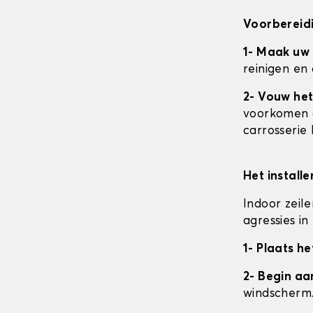
Voorbereidi
1- Maak uw
reinigen en
2- Vouw het
voorkomen da
carrosserie
Het install
Indoor zeil
agressies i
1- Plaats he
2- Begin a
windscherm