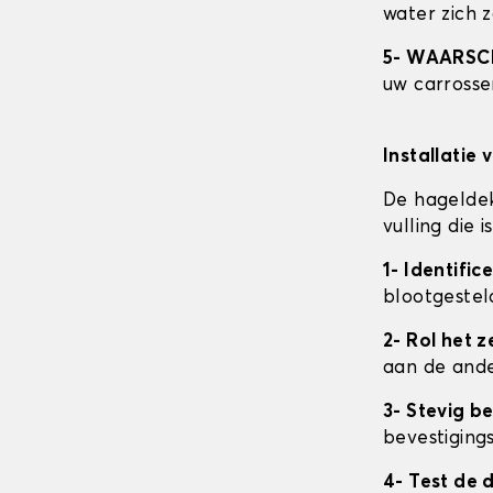
water zich 
5- WAARS
uw carrosser
Installatie 
De hageldek
vulling die
1- Identifi
blootgestel
2- Rol het ze
aan de ande
3- Stevig b
bevestigings
4- Test de 