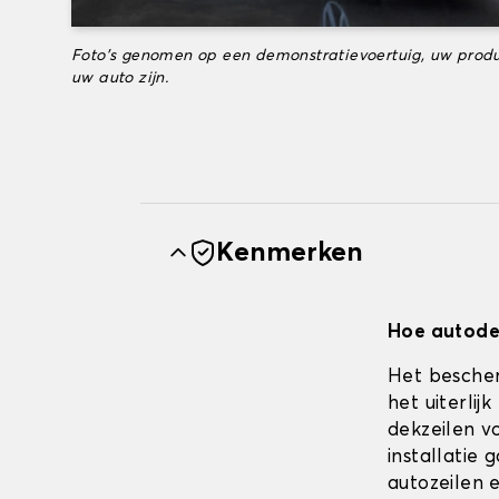
Foto's genomen op een demonstratievoertuig, uw produ
uw auto zijn.
Kenmerken
Hoe autodek
Het bescher
het uiterli
dekzeilen vo
installatie
autozeilen e