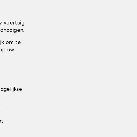
w voertuig
schadigen.
ijk om te
 op uw
agelijkse
.
et