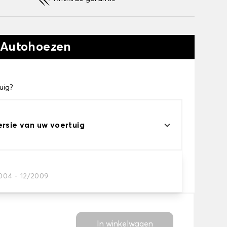
 Autohoezen
uig?
ersie van uw voertuig
eau
2004 - 12/2009
s voor uw behoeftes
In winkelwagen