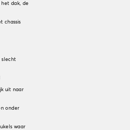
r het dak, de
t chassis
 slecht
l
jk uit naar
den onder
eukels waar