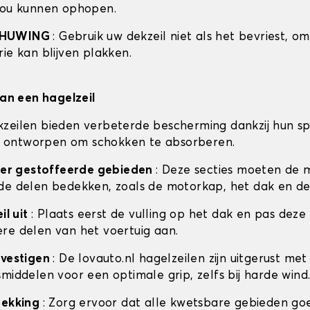
zou kunnen ophopen.
CHUWING
: Gebruik uw dekzeil niet als het bevriest, o
ie kan blijven plakken.
van een hagelzeil
zeilen bieden verbeterde bescherming dankzij hun sp
 is ontworpen om schokken te absorberen.
ceer gestoffeerde gebieden
: Deze secties moeten de 
de delen bedekken, zoals de motorkap, het dak en de
il uit
: Plaats eerst de vulling op het dak en pas deze
re delen van het voertuig aan.
evestigen
: De lovauto.nl hagelzeilen zijn uitgerust met
middelen voor een optimale grip, zelfs bij harde wind
dekking
: Zorg ervoor dat alle kwetsbare gebieden go