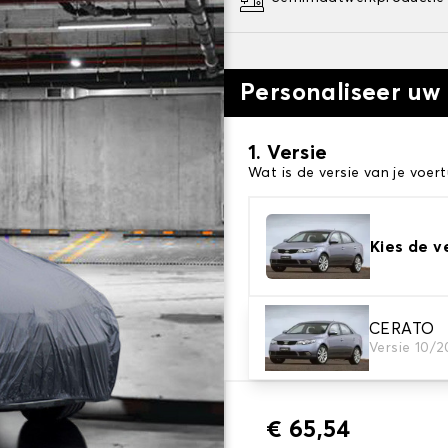
Personaliseer uw
1. Versie
Wat is de versie van je voert
Kies de v
2. Beschermingsniv
CERATO
Versie 10/
Kies de juiste beschermhoe
€ 65,54