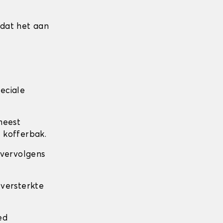
mdat het aan
eciale
meest
 kofferbak.
 vervolgens
 versterkte
.
ed