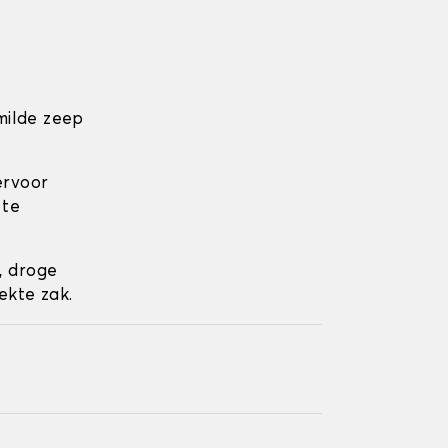
milde zeep
ervoor
 te
, droge
ekte zak.