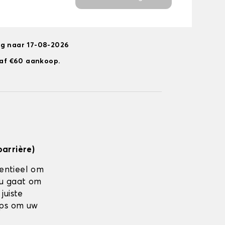
ng naar 17-08-2026
anaf €60 aankoop.
barrière)
sentieel om
nu gaat om
juiste
ips om uw