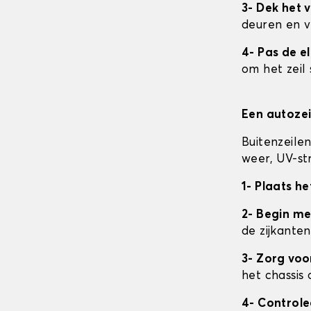
3- Dek het v
deuren en v
4- Pas de e
om het zeil 
Een autozei
Buitenzeile
weer, UV-str
1- Plaats he
2- Begin me
de zijkanten
3- Zorg vo
het chassis 
4- Control