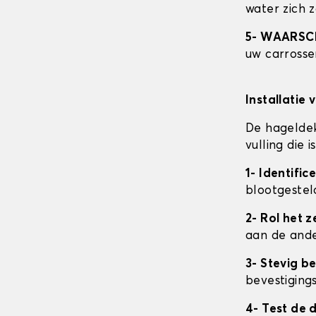
water zich 
5- WAARS
uw carrosser
Installatie 
De hageldek
vulling die
1- Identifi
blootgestel
2- Rol het ze
aan de ande
3- Stevig b
bevestigings
4- Test de 