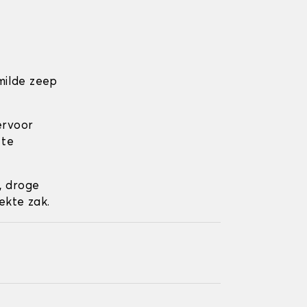
milde zeep
ervoor
 te
, droge
ekte zak.