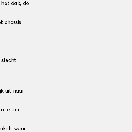
r het dak, de
t chassis
 slecht
l
jk uit naar
den onder
eukels waar