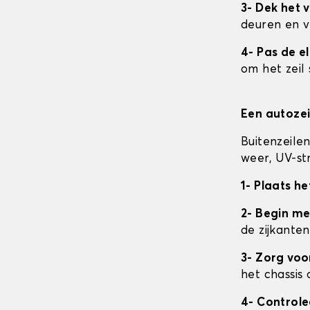
3- Dek het v
deuren en v
4- Pas de e
om het zeil 
Een autozei
Buitenzeile
weer, UV-str
1- Plaats he
2- Begin me
de zijkanten
3- Zorg vo
het chassis 
4- Control