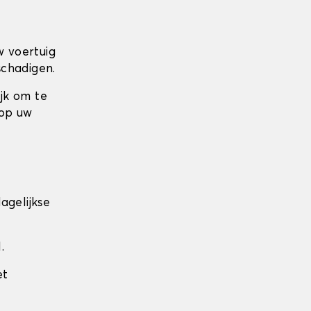
w voertuig
schadigen.
ijk om te
 op uw
agelijkse
.
et