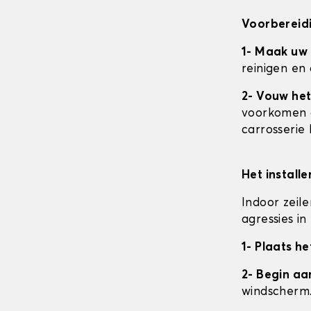
Voorbereidi
1- Maak uw
reinigen en
2- Vouw het
voorkomen da
carrosserie
Het install
Indoor zeil
agressies i
1- Plaats he
2- Begin a
windscherm