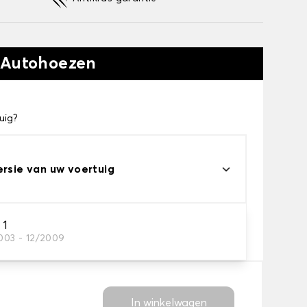
 Autohoezen
uig?
ersie van uw voertuig
eau
 1
2003 - 12/2009
s voor uw behoeftes
In winkelwagen