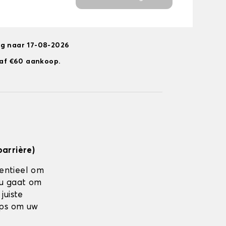
ng naar 17-08-2026
anaf €60 aankoop.
barrière)
sentieel om
nu gaat om
juiste
ips om uw