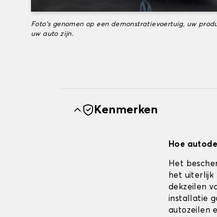
Foto's genomen op een demonstratievoertuig, uw produ
uw auto zijn.
Kenmerken
Hoe autodek
Het bescher
het uiterli
dekzeilen vo
installatie
autozeilen e