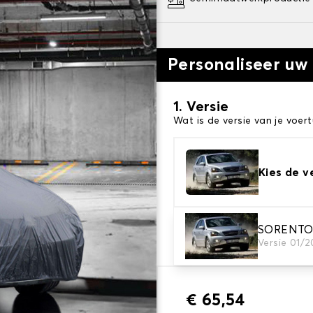
Personaliseer uw
1. Versie
Wat is de versie van je voert
Kies de v
2. Beschermingsniv
SORENTO
Versie 01/
Kies de juiste beschermhoe
€ 65,54