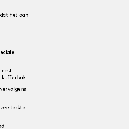
mdat het aan
eciale
meest
 kofferbak.
 vervolgens
 versterkte
.
ed