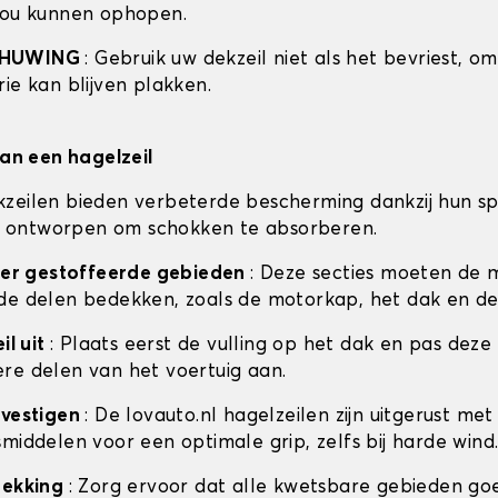
zou kunnen ophopen.
CHUWING
: Gebruik uw dekzeil niet als het bevriest, o
ie kan blijven plakken.
van een hagelzeil
zeilen bieden verbeterde bescherming dankzij hun sp
 is ontworpen om schokken te absorberen.
ceer gestoffeerde gebieden
: Deze secties moeten de 
de delen bedekken, zoals de motorkap, het dak en de
il uit
: Plaats eerst de vulling op het dak en pas deze
re delen van het voertuig aan.
evestigen
: De lovauto.nl hagelzeilen zijn uitgerust met
middelen voor een optimale grip, zelfs bij harde wind
dekking
: Zorg ervoor dat alle kwetsbare gebieden go