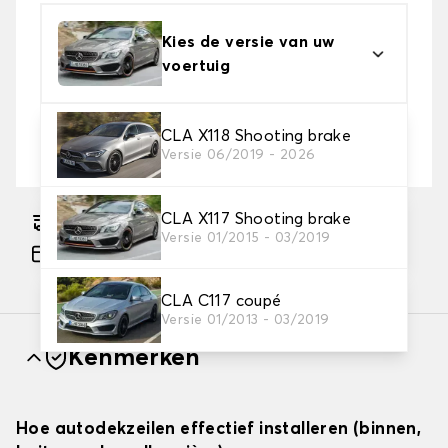
Kies de versie van uw
voertuig
2. Beschermingsniveau
CLA X118 Shooting brake
Versie 06/2019 - 2026
Kies de juiste beschermhoes voor uw behoeftes
CLA X117 Shooting brake
Geschatte gratis levering naar 17-08-2026
Versie 01/2015 - 03/2019
Betaling in 3x gratis, vanaf €60 aankoop.
CLA C117 coupé
Versie 01/2013 - 03/2019
Kenmerken
Hoe autodekzeilen effectief installeren (binnen,