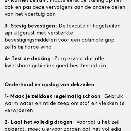
2- Rol het zeil uit
: Plaats eerst de vulling op het
dak en pas deze vervolgens aan de andere delen
van het voertuig aan.
3- Stevig bevestigen
: De lovauto.nl hagelzeilen
zijn uitgerust met versterkte
bevestigingsmiddelen voor een optimale grip,
zelfs bij harde wind.
4- Test de dekking
: Zorg ervoor dat alle
kwetsbare gebieden goed beschermd zijn.
Onderhoud en opslag van dekzeilen
1- Maak je zeildoek regelmatig schoon
: Gebruik
warm water en milde zeep om stof en vlekken te
verwijderen.
2- Laat het volledig drogen
: Voordat u het zeil
opbergt, moet u ervoor zorgen dat het volledig