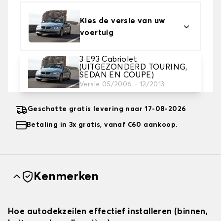
Kies de versie van uw
voertuig
3 E93 Cabriolet
2. Beschermingsniveau
(UITGEZONDERD TOURING,
SEDAN EN COUPE)
Kies de juiste beschermhoes voor uw behoeftes
Versie 05/2006 - 12/2013
Geschatte gratis levering naar 17-08-2026
Betaling in 3x gratis, vanaf €60 aankoop.
Kenmerken
Hoe autodekzeilen effectief installeren (binnen,