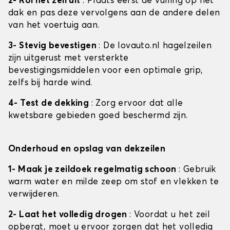
2- Rol het zeil uit
: Plaats eerst de vulling op het
dak en pas deze vervolgens aan de andere delen
van het voertuig aan.
3- Stevig bevestigen
: De lovauto.nl hagelzeilen
zijn uitgerust met versterkte
bevestigingsmiddelen voor een optimale grip,
zelfs bij harde wind.
4- Test de dekking
: Zorg ervoor dat alle
kwetsbare gebieden goed beschermd zijn.
Onderhoud en opslag van dekzeilen
1- Maak je zeildoek regelmatig schoon
: Gebruik
warm water en milde zeep om stof en vlekken te
verwijderen.
2- Laat het volledig drogen
: Voordat u het zeil
opbergt, moet u ervoor zorgen dat het volledig