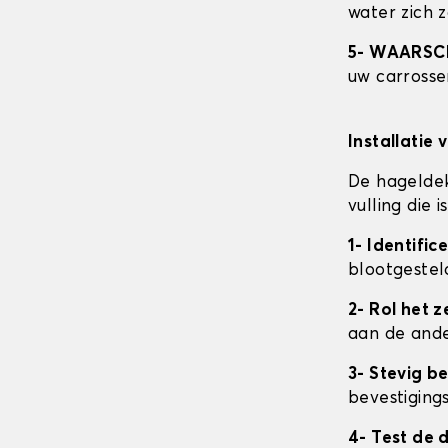
water zich 
5- WAARS
uw carrosser
Installatie 
De hageldek
vulling die
1- Identifi
blootgestel
2- Rol het ze
aan de ande
3- Stevig b
bevestigings
4- Test de 