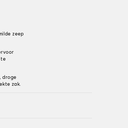
milde zeep
ervoor
 te
, droge
ekte zak.