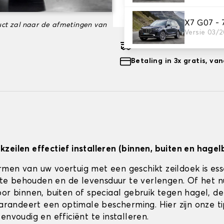
-35%
€ 120,99
X7 G07 - 
ct zal naar de afmetingen van
Versie 03/
Geschatte gratis leveri
Betaling in 3x gratis, v
zeilen effectief installeren (binnen, buiten en hagel
men van uw voertuig met een geschikt zeildoek is es
jk te behouden en de levensduur te verlengen. Of het 
or binnen, buiten of speciaal gebruik tegen hagel, de 
 garandeert een optimale bescherming. Hier zijn onze t
envoudig en efficiënt te installeren.