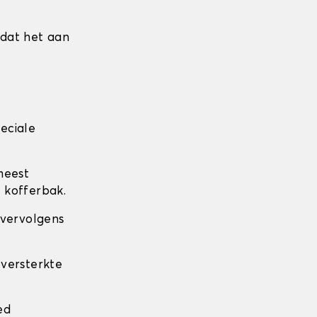
mdat het aan
eciale
meest
 kofferbak.
 vervolgens
 versterkte
.
ed