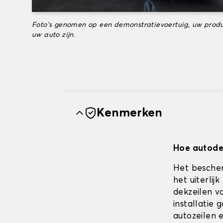
Foto's genomen op een demonstratievoertuig, uw produ
uw auto zijn.
Kenmerken
Hoe autodek
Het bescher
het uiterli
dekzeilen vo
installatie
autozeilen e