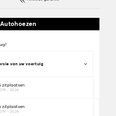
 Autohoezen
uig?
ersie van uw voertuig
eau
5 zitplaatsen
2019 - 2026
s voor uw behoeftes
6 zitplaatsen
2019 - 2026
In winkelwagen