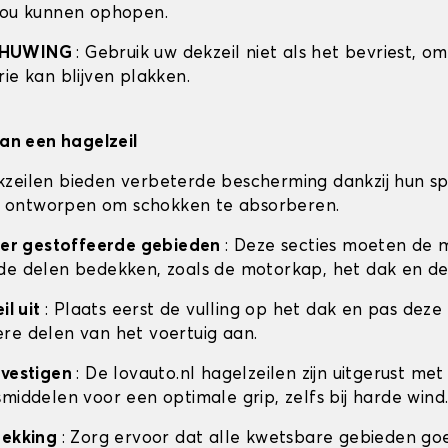
zou kunnen ophopen.
CHUWING
: Gebruik uw dekzeil niet als het bevriest, o
ie kan blijven plakken.
van een hagelzeil
zeilen bieden verbeterde bescherming dankzij hun sp
 is ontworpen om schokken te absorberen.
ceer gestoffeerde gebieden
: Deze secties moeten de 
de delen bedekken, zoals de motorkap, het dak en de
il uit
: Plaats eerst de vulling op het dak en pas deze
re delen van het voertuig aan.
evestigen
: De lovauto.nl hagelzeilen zijn uitgerust met
middelen voor een optimale grip, zelfs bij harde wind
dekking
: Zorg ervoor dat alle kwetsbare gebieden go