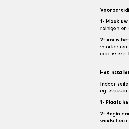
Voorbereidi
1- Maak uw
reinigen en
2- Vouw het
voorkomen da
carrosserie
Het install
Indoor zeil
agressies i
1- Plaats he
2- Begin a
windscherm