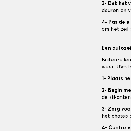
3- Dek het v
deuren en v
4- Pas de e
om het zeil 
Een autozei
Buitenzeile
weer, UV-str
1- Plaats he
2- Begin me
de zijkanten
3- Zorg vo
het chassis 
4- Control