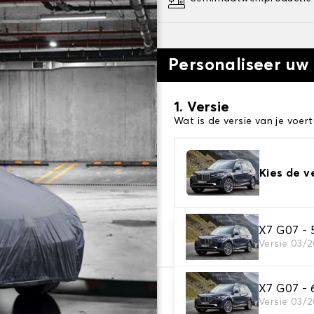
Personaliseer uw
1. Versie
Wat is de versie van je voert
Kies de v
2. Beschermingsniv
X7 G07 - 
Versie 03/
Kies de juiste beschermhoe
X7 G07 - 
€ 78,64
Versie 03/