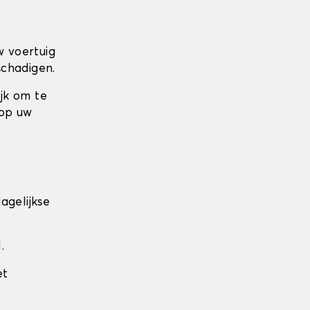
w voertuig
schadigen.
ijk om te
 op uw
agelijkse
.
et