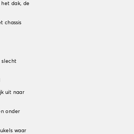
r het dak, de
t chassis
 slecht
l
jk uit naar
den onder
eukels waar