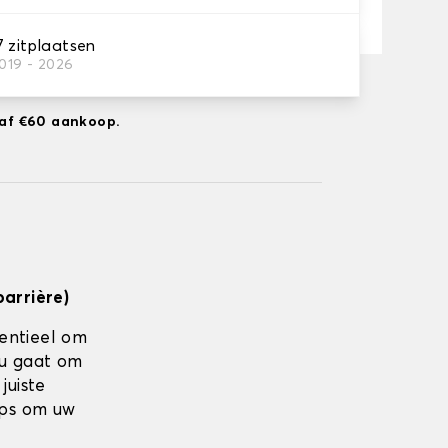
7 zitplaatsen
2019 - 2026
ng naar 14-08-2026
anaf €60 aankoop.
barrière)
sentieel om
nu gaat om
juiste
ips om uw