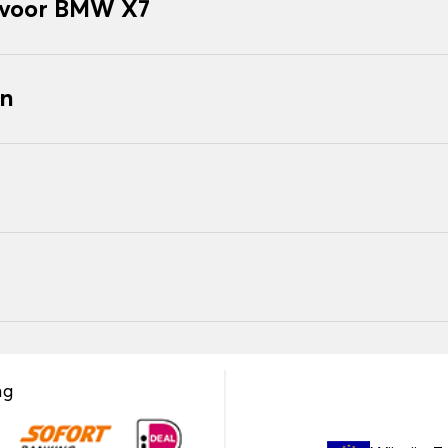
 voor BMW X7
en
ng