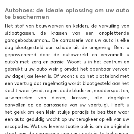
Autohoes: de ideale oplossing om uw auto
Autohoes voor RENAULT 25
te beschermen
5
Het stof van bouwwerven en kelders, de vervuiling van
uitlaatgassen, de krassen van een onoplettende
garageboxbuurman... De carrosserie van uw auto is elke
dag blootgesteld aan schade uit de omgeving. Bent u
gepassioneerd door de autowereld en verzamelt u
auto's met zorg en passie. Woont u in het centrum en
gebruikt u uw auto weinig omdat het openbaar vervoer
uw dagelijkse leven is. Of woont u op het platteland met
Autohoes voor RENAULT 5
een voertuig dat regelmatig wordt blootgesteld aan het
5 E-TECH
slecht weer (wind, regen, dode bladeren, modderspatten,
uitwerpselen van dieren, krassen, alle dagelijkse
aanvallen op de carrosserie van uw voertuig). Heeft u
het geluk om een klein stukje paradijs te bezitten waar
een auto geduldig wacht op uw terugkeer op elk van uw
escapades. Wat uw levenssituatie ook is, om de originele
staat van de carrosserie van uw voertuig te behouden,