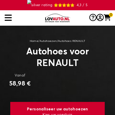
4,3 / 5
0
Home
/
Autohoezen
/
Autohoes RENAULT
Autohoes voor
RENAULT
Vanaf
58,98 €
Personaliseer uw autohoezen
Kies uw voertuig