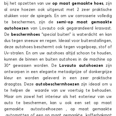
bij het opzetten van uw
op maat gemaakte hoes
, zijn
Autohoes voor RENAULT AUSTRAL
al onze hoezen ook uitgerust met 2 zeer praktische
stukken voor de spiegels. En om uw carrosserie volledig
AVANTIME
te beschermen, zijn de
semi-op maat gemaakte
autohoezen
van Lovauto ook gegarandeerd krasvast.
De
beschermhoes
“special buiten” is waterdicht en kan
dus tegen sneeuw en regen. Ideaal voor buitenstallingen,
deze autohoes beschermt ook tegen vogelpoep, stof of
Uv-stralen. En om uw autohoes altijd schoon te houden,
kunnen de binnen en buiten autohoes in de machine op
30° gewassen worden. De
Lovauto autohoezen
zijn
Autohoes voor RENAULT AVANTIME
ontworpen in een elegante metaalgrijze of donkergrijze
CAPTUR
kleur en worden geleverd in een zeer praktische
draagtas. Deze
autobeschermhoezen
zijn ideaal om u
te helpen de waarde van uw voertuig te behouden.
Maar om zowel het interieur als het exterieur van uw
auto te beschermen, kan u ook een set op maat
gemaakte autostoelhoezen , op maat gemaakte
automatten of een op maat gemaakte kofferbakmat