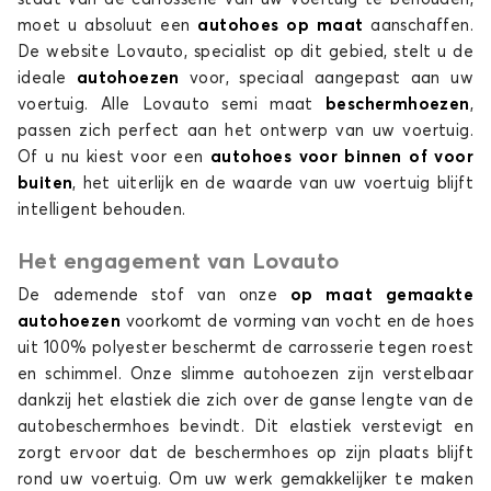
moet u absoluut een
autohoes
op maat
aanschaffen.
Autohoes voor RENAULT 5 E-TECH
De website Lovauto, specialist op dit gebied, stelt u de
ARKANA
ideale
autohoezen
voor, speciaal aangepast aan uw
voertuig. Alle Lovauto semi maat
beschermhoezen
,
passen zich perfect aan het ontwerp van uw voertuig.
Of u nu kiest voor een
autohoes
voor binnen of voor
buiten
, het uiterlijk en de waarde van uw voertuig blijft
intelligent behouden.
Het engagement van Lovauto
Autohoes voor RENAULT ARKANA
De ademende stof van onze
op maat gemaakte
AUSTRAL
autohoezen
voorkomt de vorming van vocht en de hoes
uit 100% polyester beschermt de carrosserie tegen roest
en schimmel. Onze slimme autohoezen zijn verstelbaar
dankzij het elastiek die zich over de ganse lengte van de
autobeschermhoes bevindt. Dit elastiek verstevigt en
zorgt ervoor dat de beschermhoes op zijn plaats blijft
rond uw voertuig. Om uw werk gemakkelijker te maken