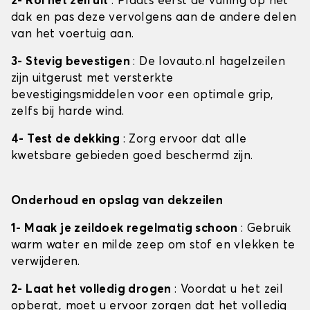
2- Rol het zeil uit
: Plaats eerst de vulling op het
dak en pas deze vervolgens aan de andere delen
van het voertuig aan.
3- Stevig bevestigen
: De lovauto.nl hagelzeilen
zijn uitgerust met versterkte
bevestigingsmiddelen voor een optimale grip,
zelfs bij harde wind.
4- Test de dekking
: Zorg ervoor dat alle
kwetsbare gebieden goed beschermd zijn.
Onderhoud en opslag van dekzeilen
1- Maak je zeildoek regelmatig schoon
: Gebruik
warm water en milde zeep om stof en vlekken te
verwijderen.
2- Laat het volledig drogen
: Voordat u het zeil
opbergt, moet u ervoor zorgen dat het volledig