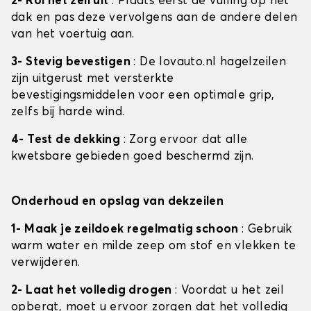
2- Rol het zeil uit
: Plaats eerst de vulling op het
dak en pas deze vervolgens aan de andere delen
van het voertuig aan.
3- Stevig bevestigen
: De lovauto.nl hagelzeilen
zijn uitgerust met versterkte
bevestigingsmiddelen voor een optimale grip,
zelfs bij harde wind.
4- Test de dekking
: Zorg ervoor dat alle
kwetsbare gebieden goed beschermd zijn.
Onderhoud en opslag van dekzeilen
1- Maak je zeildoek regelmatig schoon
: Gebruik
warm water en milde zeep om stof en vlekken te
verwijderen.
2- Laat het volledig drogen
: Voordat u het zeil
opbergt, moet u ervoor zorgen dat het volledig