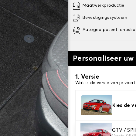
Maatwerkproductie
Bevestigingssysteem
Autogrip patent: antislip
Personaliseer uw
1. Versie
Wat is de versie van je voert
Kies de v
2. Materiaal
GTV / SP