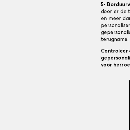
5- Borduur
door er de 
en meer dan
personalise
gepersonali
terugname. 
Controleer 
gepersonali
voor herroe