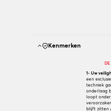
Kenmerken
DE
1- Uw veilig
een exclusi
techniek ga
onderlaag bl
loopt onder
veroorzaken
blijft zitten