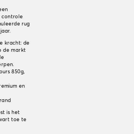
 een
n controle
nuleerde rug
jaar.
 kracht: de
op de markt
de
rpen.
lours 850g,
 Premium en
 rand
t is het
wart toe te