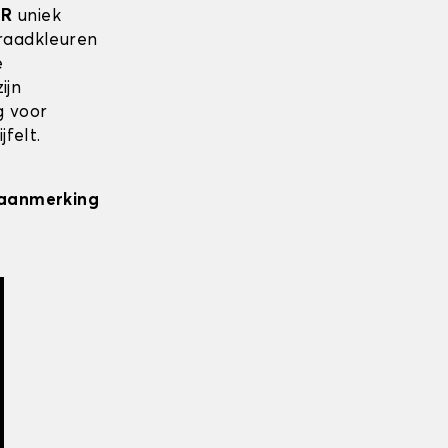
ER
uniek
draadkleuren
e
ijn
g voor
felt.
n aanmerking