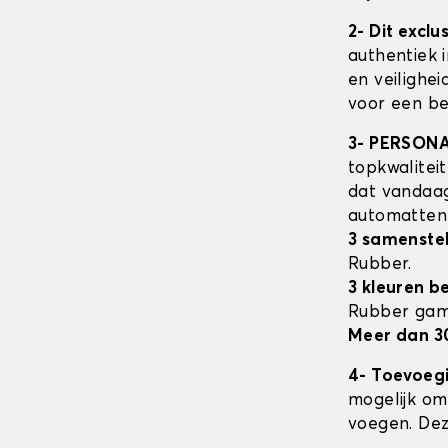
2- Dit excl
authentiek 
en veilighe
voor een be
3- PERSON
topkwalitei
dat vandaag
automatte
3 samenstel
Rubber.
3 kleuren b
Rubber ga
Meer dan 3
4- Toevoeg
mogelijk om 
voegen. Dez