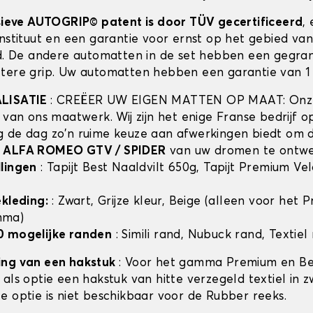
usieve AUTOGRIP© patent is door TÜV gecertificeerd
,
instituut en een garantie voor ernst op het gebied va
id. De andere automatten in de set hebben een gegra
tere grip. Uw automatten hebben een garantie van 1 
ALISATIE
: CREËER UW EIGEN MATTEN OP MAAT: Onze
t van ons maatwerk. Wij zijn het enige Franse bedrijf 
 de dag zo'n ruime keuze aan afwerkingen biedt om 
n
ALFA ROMEO GTV / SPIDER
van uw dromen te ontwe
lingen
: Tapijt Best Naaldvilt 650g, Tapijt Premium Ve
ekleding:
: Zwart, Grijze kleur, Beige (alleen voor het
mma)
0 mogelijke randen
: Simili rand, Nubuck rand, Textiel
ing van een hakstuk
: Voor het gamma Premium en Bes
als optie een hakstuk van hitte verzegeld textiel in z
e optie is niet beschikbaar voor de Rubber reeks.