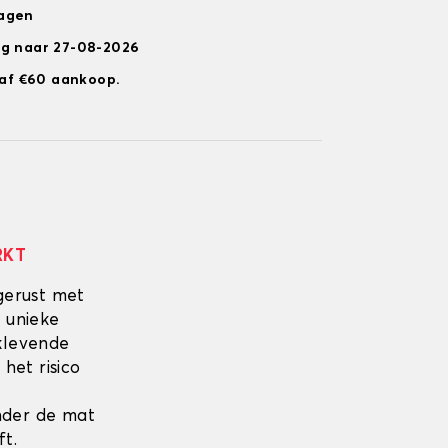
dagen
ng naar 27-08-2026
anaf €60 aankoop.
RKT
gerust met
 unieke
fklevende
 het risico
onder de mat
ft.