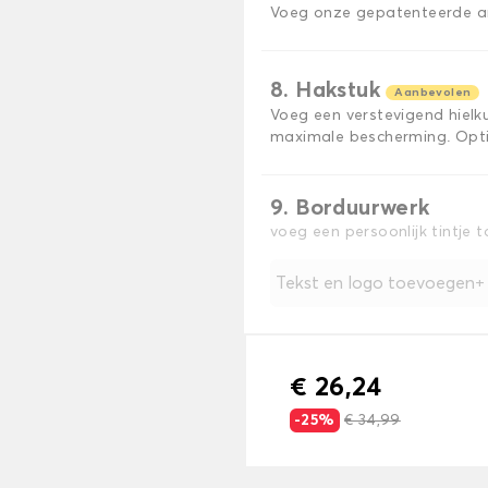
Voeg onze gepatenteerde ant
8. Hakstuk
Aanbevolen
Voeg een verstevigend hiel
maximale bescherming. Opti
9. Borduurwerk
voeg een persoonlijk tintje 
Tekst en logo toevoegen
€ 26,24
-25%
€ 34,99