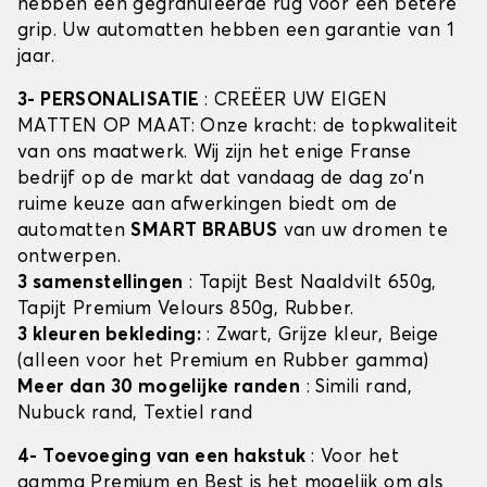
hebben een gegranuleerde rug voor een betere
grip. Uw automatten hebben een garantie van 1
jaar.
3- PERSONALISATIE
: CREËER UW EIGEN
MATTEN OP MAAT: Onze kracht: de topkwaliteit
van ons maatwerk. Wij zijn het enige Franse
bedrijf op de markt dat vandaag de dag zo'n
ruime keuze aan afwerkingen biedt om de
automatten
SMART BRABUS
van uw dromen te
ontwerpen.
3 samenstellingen
: Tapijt Best Naaldvilt 650g,
Tapijt Premium Velours 850g, Rubber.
3 kleuren bekleding:
: Zwart, Grijze kleur, Beige
(alleen voor het Premium en Rubber gamma)
Meer dan 30 mogelijke randen
: Simili rand,
Nubuck rand, Textiel rand
4- Toevoeging van een hakstuk
: Voor het
gamma Premium en Best is het mogelijk om als