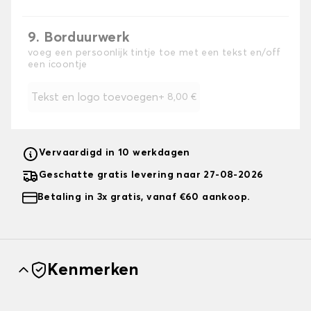
9. Borduurwerk
voeg een persoonlijk tintje toe met een tekst en/off
een icoontje
Tekst en logo toevoegen
+
8,00 €
Vervaardigd in 10 werkdagen
Geschatte gratis levering naar 27-08-2026
Betaling in 3x gratis, vanaf €60 aankoop.
Kenmerken