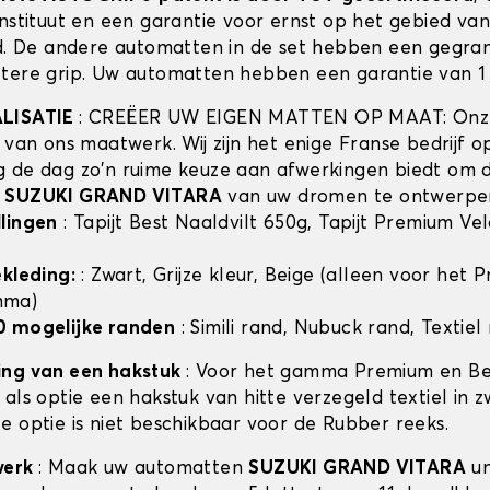
instituut en een garantie voor ernst op het gebied va
id. De andere automatten in de set hebben een gegra
tere grip. Uw automatten hebben een garantie van 1 
ALISATIE
: CREËER UW EIGEN MATTEN OP MAAT: Onze
t van ons maatwerk. Wij zijn het enige Franse bedrijf 
 de dag zo'n ruime keuze aan afwerkingen biedt om 
n
SUZUKI GRAND VITARA
van uw dromen te ontwerpe
lingen
: Tapijt Best Naaldvilt 650g, Tapijt Premium Ve
ekleding:
: Zwart, Grijze kleur, Beige (alleen voor het
mma)
0 mogelijke randen
: Simili rand, Nubuck rand, Textiel
ing van een hakstuk
: Voor het gamma Premium en Bes
als optie een hakstuk van hitte verzegeld textiel in z
e optie is niet beschikbaar voor de Rubber reeks.
werk
: Maak uw automatten
SUZUKI GRAND VITARA
un