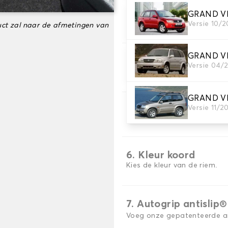
GRAND VI
3. Aantal matten
Versie 10/2
ct zal naar de afmetingen van
Selecteer het aantal automa
GRAND VI
4. Tapijt kleuren
Versie 04/
Kies de kleur van je tapijt ..
GRAND VI
Versie 11/
5. Materiaal riem
Kies het materiaal voor de r
6. Kleur koord
Kies de kleur van de riem.
7. Autogrip antislip®
Voeg onze gepatenteerde ant