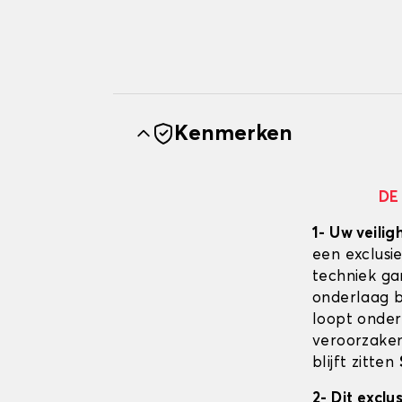
Kenmerken
DE
1- Uw veilig
een exclusi
techniek ga
onderlaag bl
loopt onder
veroorzaken
blijft zitten
2- Dit excl