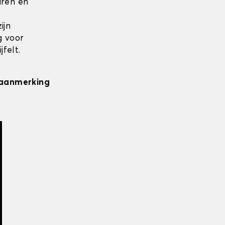
uren en
ijn
g voor
felt.
n aanmerking