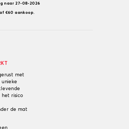
ng naar 27-08-2026
anaf €60 aankoop.
RKT
gerust met
 unieke
fklevende
 het risico
onder de mat
 een