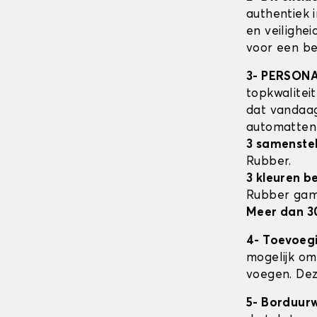
authentiek 
en veilighe
voor een be
3- PERSON
topkwalitei
dat vandaag
automatte
3 samenstel
Rubber.
3 kleuren b
Rubber ga
Meer dan 3
4- Toevoeg
mogelijk om 
voegen. Dez
5- Borduur