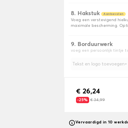
8. Hakstuk
Aanbevolen
Voeg een verstevigend hiel
maximale bescherming. Opti
9. Borduurwerk
voeg een persoonlijk tintje 
Tekst en logo toevoegen
€ 26,24
-25%
€ 34,99
Vervaardigd in 10 werk