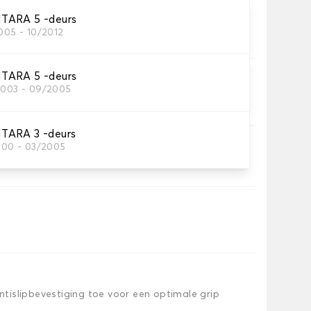
TARA 5 -deurs
005 - 10/2012
tten dat je nodig hebt.
TARA 5 -deurs
2003 - 09/2005
TARA 3 -deurs
2000 - 03/2005
iem.
islipbevestiging toe voor een optimale grip