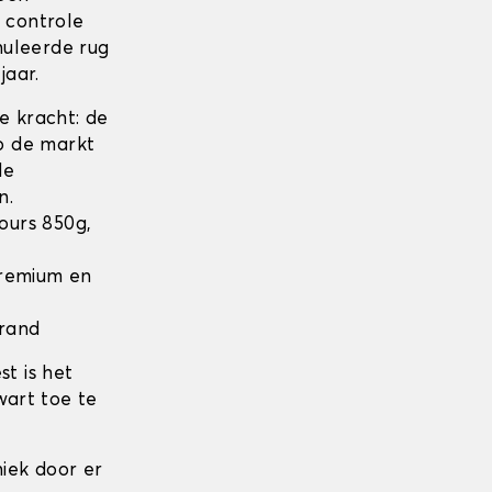
n controle
nuleerde rug
jaar.
 kracht: de
op de markt
de
n.
lours 850g,
 Premium en
 rand
t is het
wart toe te
iek door er