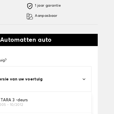
1 jaar garantie
Aanpasbaar
 Automatten auto
uig?
ersie van uw voertuig
TARA 3 -deurs
005 - 10/2012
automatten