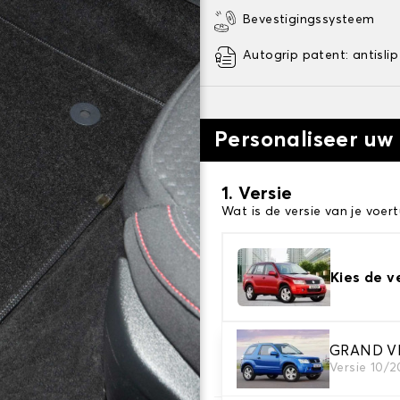
Bevestigingssysteem
Autogrip patent: antislip
Personaliseer uw
1. Versie
Wat is de versie van je voert
Kies de v
2. Materiaal
GRAND VI
Versie 10/2
Kies het materiaal van uw 