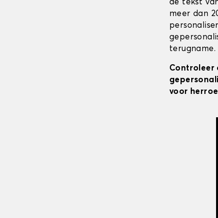
de tekst va
meer dan 20
personalise
gepersonali
terugname. 
Controleer 
gepersonali
voor herroe