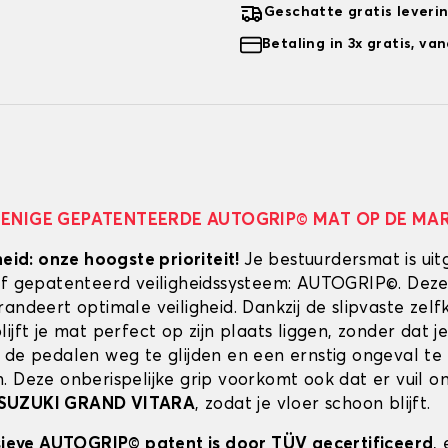
Geschatte gratis leveri
Betaling in 3x gratis, v
 ENIGE GEPATENTEERDE AUTOGRIP© MAT OP DE MA
heid: onze hoogste prioriteit!
Je bestuurdersmat is uit
ef gepatenteerd veiligheidssysteem: AUTOGRIP©. Deze
randeert optimale veiligheid. Dankzij de slipvaste zel
ijft je mat perfect op zijn plaats liggen, zonder dat je
 de pedalen weg te glijden en een ernstig ongeval te
. Deze onberispelijke grip voorkomt ook dat er vuil 
SUZUKI GRAND VITARA
, zodat je vloer schoon blijft.
usieve AUTOGRIP© patent is door TÜV gecertificeerd
,