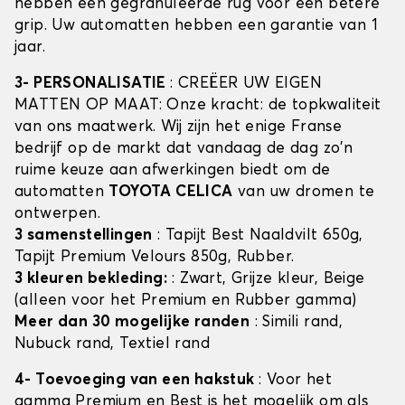
hebben een gegranuleerde rug voor een betere
grip. Uw automatten hebben een garantie van 1
jaar.
3- PERSONALISATIE
: CREËER UW EIGEN
MATTEN OP MAAT: Onze kracht: de topkwaliteit
van ons maatwerk. Wij zijn het enige Franse
bedrijf op de markt dat vandaag de dag zo'n
ruime keuze aan afwerkingen biedt om de
automatten
TOYOTA CELICA
van uw dromen te
ontwerpen.
3 samenstellingen
: Tapijt Best Naaldvilt 650g,
Tapijt Premium Velours 850g, Rubber.
3 kleuren bekleding:
: Zwart, Grijze kleur, Beige
(alleen voor het Premium en Rubber gamma)
Meer dan 30 mogelijke randen
: Simili rand,
Nubuck rand, Textiel rand
4- Toevoeging van een hakstuk
: Voor het
gamma Premium en Best is het mogelijk om als