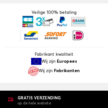
Veilige 100% betaling
Fabrikant kwaliteit
Wij zijn
Europees
Wij zijn
Fabrikanten
GRATIS VERZENDING
op de hele website