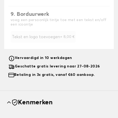
9. Borduurwerk
voeg een persoonlijk tintje toe met een tekst en/off
een icoontje
Tekst en logo toevoegen
+
8,00 €
Vervaardigd in 10 werkdagen
Geschatte gratis levering naar 27-08-2026
Betaling in 3x gratis, vanaf €60 aankoop.
Kenmerken