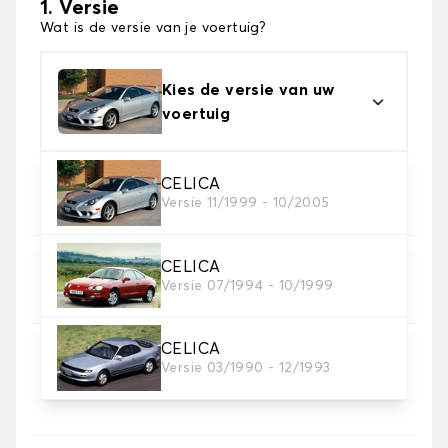
1. Versie
Wat is de versie van je voertuig?
Kies de versie van uw
voertuig
2. Materiaal
CELICA
Versie 11/1999 - 10/2005
Kies het materiaal van uw automatten
CELICA
3. Aantal matten
Versie 07/1994 - 10/1999
Selecteer het aantal automatten dat je nodig hebt.
CELICA
4. Tapijt kleuren
Versie 03/1990 - 12/1993
Kies de kleur van je tapijt ..