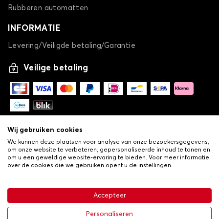
Rubberen automatten
INFORMATIE
Levering/Veiligde betaling/Garantie
Veilige betaling
Wij gebruiken cookies
We kunnen deze plaatsen voor analyse van onze bezoekersgegevens,
om onze website te verbeteren, gepersonaliseerde inhoud te tonen en
om u een geweldige website-ervaring te bieden. Voor meer informatie
over de cookies die we gebruiken opent u de instellingen.
-
© Copyright 2026 Lovauto
•
Algemene verkoopvoorwaarden
Privacy- en cookiebeleid
Accepteer
•
Livraison
€ 26,24
In winkelwagen
Personaliseren