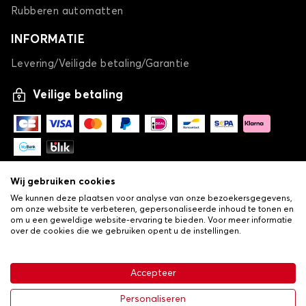
Rubberen automatten
INFORMATIE
Levering/Veiligde betaling/Garantie
Veilige betaling
Wij gebruiken cookies
We kunnen deze plaatsen voor analyse van onze bezoekersgegevens,
om onze website te verbeteren, gepersonaliseerde inhoud te tonen en
om u een geweldige website-ervaring te bieden. Voor meer informatie
over de cookies die we gebruiken opent u de instellingen.
-
© Copyright 2026 Lovauto
•
Algemene verkoopvoorwaarden
Privacy- en cookiebeleid
Accepteer
•
Livraison
€ 26,24
In winkelwagen
Personaliseren