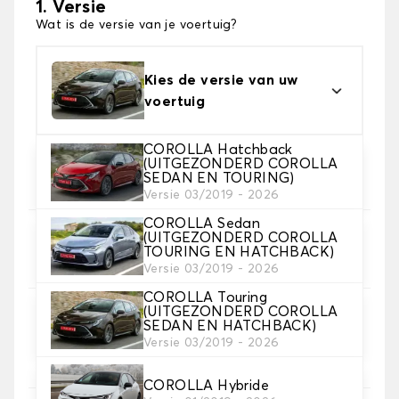
1. Versie
Wat is de versie van je voertuig?
Kies de versie van uw
voertuig
COROLLA Hatchback
2. Materiaal
(UITGEZONDERD COROLLA
SEDAN EN TOURING)
Kies het materiaal van uw automatten
Versie 03/2019 - 2026
COROLLA Sedan
(UITGEZONDERD COROLLA
3. Aantal matten
TOURING EN HATCHBACK)
Selecteer het aantal automatten dat je nodig hebt.
Versie 03/2019 - 2026
COROLLA Touring
(UITGEZONDERD COROLLA
4. Tapijt kleuren
SEDAN EN HATCHBACK)
Kies de kleur van je tapijt ..
Versie 03/2019 - 2026
COROLLA Hybride