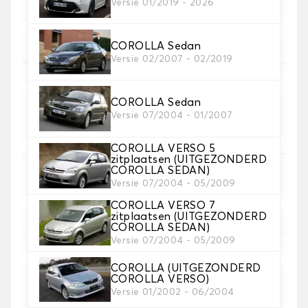
Versie 01/2019 - 2026
5. Materiaal riem
Kies het materiaal voor de riem.
COROLLA Sedan
Versie 02/2007 - 02/2019
COROLLA Sedan
6. Kleur koord
Versie 07/2004 - 01/2007
Kies de kleur van de riem.
COROLLA VERSO 5
zitplaatsen (UITGEZONDERD
COROLLA SEDAN)
7. Autogrip antislip®
Versie 07/2004 - 05/2009
Voeg onze gepatenteerde antislipbevestiging toe
COROLLA VERSO 7
voor een optimale grip
zitplaatsen (UITGEZONDERD
COROLLA SEDAN)
Versie 07/2004 - 05/2009
8. Hakstuk
Aanbevolen
COROLLA (UITGEZONDERD
Voeg een verstevigend hielkussen toe aan de mat
COROLLA VERSO)
van de bestuurder voor maximale bescherming.
Versie 01/2002 - 06/2004
Optie niet beschikbaar voor rubbermateriaal