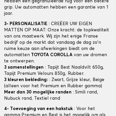
hebben een gegranuleerde rug voor een betere
grip. Uw automatten hebben een garantie van 1
jaar.
3- PERSONALISATIE
: CREËER UW EIGEN
MATTEN OP MAAT: Onze kracht: de topkwaliteit
van ons maatwerk. Wij zijn het enige Franse
bedrijf op de markt dat vandaag de dag zo'n
ruime keuze aan afwerkingen biedt om de
automatten
TOYOTA COROLLA
van uw dromen
te ontwerpen.
3 samenstellingen
: Tapijt Best Naaldvilt 650g,
Tapijt Premium Velours 850g, Rubber.
3 kleuren bekleding:
: Zwart, Grijze kleur, Beige
(alleen voor het Premium en Rubber gamma)
Meer dan 30 mogelijke randen
: Simili rand,
Nubuck rand, Textiel rand
4- Toevoeging van een hakstuk
: Voor het
gamma Premium en Best is het mogelijk om als