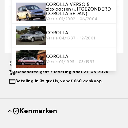
COROLLA VERSO 5
zitplaatsen (UITGEZONDERD
COROLLA SEDAN)
9. Borduurwerk
Versie 01/2002 - 06/2004
voeg een persoonlijk tintje toe met een tekst en/off
een icoontje
COROLLA
Versie 04/1997 - 12/2001
Tekst en logo toevoegen
+
8,00 €
COROLLA
Versie 01/1995 - 03/1997
Vervaardigd in 10 werkdagen
Geschatte gratis levering naar 27-08-2026
Betaling in 3x gratis, vanaf €60 aankoop.
Kenmerken