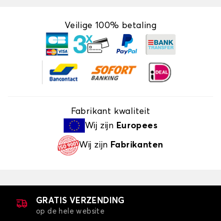
Veilige 100% betaling
Fabrikant kwaliteit
Wij zijn
Europees
Wij zijn
Fabrikanten
GRATIS VERZENDING
op de hele website