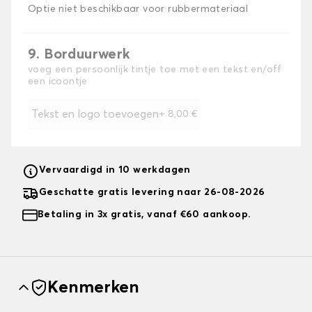
Optie niet beschikbaar voor rubbermateriaal
9. Borduurwerk
voeg een persoonlijk tintje toe met een tekst en/off
een icoontje
Tekst en logo toevoegen
+
8,00 €
Vervaardigd in 10 werkdagen
Geschatte gratis levering naar 26-08-2026
Betaling in 3x gratis, vanaf €60 aankoop.
Kenmerken