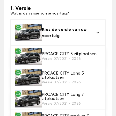
1. Versie
Wat is de versie van je voertuig?
Kies de versie van uw
voertuig
2. Materiaal
PROACE CITY 5 zitplaatsen
Versie 07/2021 - 2026
Kies het materiaal van uw automatten
PROACE CITY Lang 5
3. Aantal matten
zitplaatsen
Selecteer het aantal automatten dat je nodig hebt.
Versie 07/2021 - 2026
PROACE CITY Lang 7
zitplaatsen
4. Tapijt kleuren
Versie 07/2021 - 2026
Kies de kleur van je tapijt ..
PROACE CITY medium 7