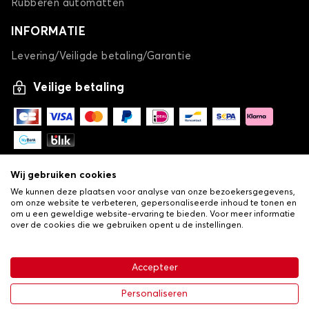
Rubberen automatten
INFORMATIE
Levering/Veiligde betaling/Garantie
Veilige betaling
Wij gebruiken cookies
We kunnen deze plaatsen voor analyse van onze bezoekersgegevens,
om onze website te verbeteren, gepersonaliseerde inhoud te tonen en
om u een geweldige website-ervaring te bieden. Voor meer informatie
over de cookies die we gebruiken opent u de instellingen.
-
© Copyright 2026 Lovauto
•
Algemene verkoopvoorwaarden
Privacy- en cookiebeleid
Accepteer
•
Livraison
€ 26,24
In winkelwagen
Personaliseren
-25%
€ 34,99