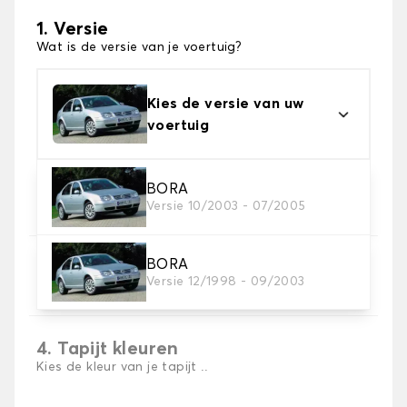
1. Versie
Wat is de versie van je voertuig?
Kies de versie van uw
voertuig
2. Materiaal
BORA
Versie 10/2003 - 07/2005
Kies het materiaal van uw automatten
BORA
3. Aantal matten
Versie 12/1998 - 09/2003
Selecteer het aantal automatten dat je nodig hebt.
4. Tapijt kleuren
Kies de kleur van je tapijt ..