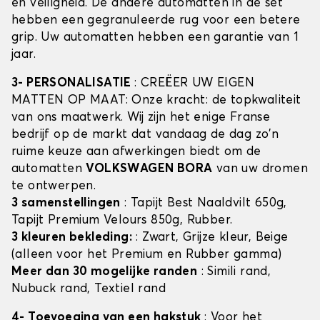
en veiligheid. De andere automatten in de set
hebben een gegranuleerde rug voor een betere
grip. Uw automatten hebben een garantie van 1
jaar.
3- PERSONALISATIE
: CREËER UW EIGEN
MATTEN OP MAAT: Onze kracht: de topkwaliteit
van ons maatwerk. Wij zijn het enige Franse
bedrijf op de markt dat vandaag de dag zo'n
ruime keuze aan afwerkingen biedt om de
automatten
VOLKSWAGEN BORA
van uw dromen
te ontwerpen.
3 samenstellingen
: Tapijt Best Naaldvilt 650g,
Tapijt Premium Velours 850g, Rubber.
3 kleuren bekleding:
: Zwart, Grijze kleur, Beige
(alleen voor het Premium en Rubber gamma)
Meer dan 30 mogelijke randen
: Simili rand,
Nubuck rand, Textiel rand
4- Toevoeging van een hakstuk
: Voor het