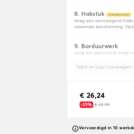
8. Hakstuk
Aanbevolen
Voeg een verstevigend hiel
maximale bescherming. Opti
9. Borduurwerk
voeg een persoonlijk tintje 
Tekst en logo toevoegen
€ 26,24
-25%
€ 34,99
Vervaardigd in 10 werk