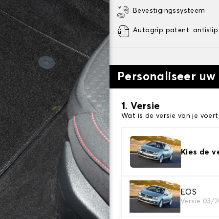
Bevestigingssysteem
Autogrip patent: antislip
Personaliseer uw
1. Versie
Wat is de versie van je voert
Kies de v
2. Materiaal
EOS
Versie 03/2
Kies het materiaal van uw 