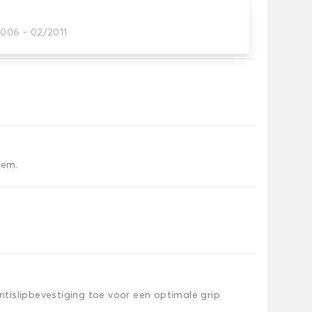
2006 - 02/2011
tten dat je nodig hebt.
iem.
islipbevestiging toe voor een optimale grip