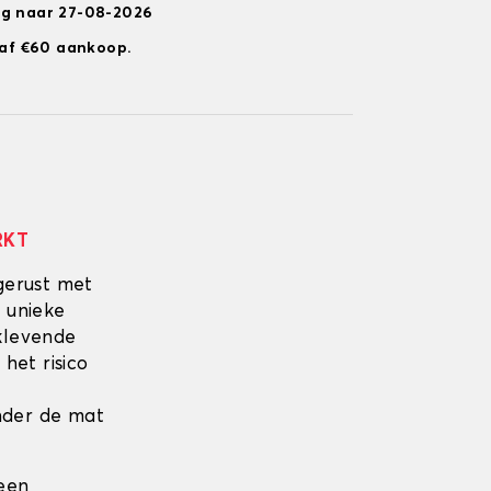
ng naar 27-08-2026
anaf €60 aankoop.
RKT
gerust met
 unieke
fklevende
 het risico
onder de mat
 een