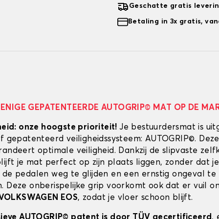
Geschatte gratis leveri
Betaling in 3x gratis, v
 ENIGE GEPATENTEERDE AUTOGRIP© MAT OP DE MA
heid: onze hoogste prioriteit!
Je bestuurdersmat is uit
ef gepatenteerd veiligheidssysteem: AUTOGRIP©. Deze
randeert optimale veiligheid. Dankzij de slipvaste zel
ijft je mat perfect op zijn plaats liggen, zonder dat je
 de pedalen weg te glijden en een ernstig ongeval te
. Deze onberispelijke grip voorkomt ook dat er vuil 
VOLKSWAGEN EOS
, zodat je vloer schoon blijft.
usieve AUTOGRIP© patent is door TÜV gecertificeerd
,