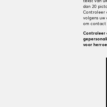
tekst van u
dan 20 pict
Controleer 
volgens uw 
om contact 
Controleer 
gepersonali
voor herroe