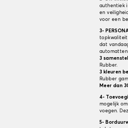
authentiek 
en veilighe
voor een be
3- PERSON
topkwalitei
dat vandaag
automatte
3 samenstel
Rubber.
3 kleuren b
Rubber ga
Meer dan 3
4- Toevoeg
mogelijk om 
voegen. Dez
5- Borduur