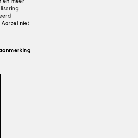
en en meer
isering.
seerd
 Aarzel niet
n aanmerking