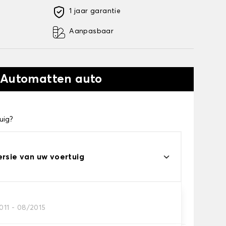
1 jaar garantie
Aanpasbaar
 Automatten auto
uig?
ersie van uw voertuig
011 - 08/2015
automatten