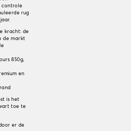
n controle
nuleerde rug
jaar.
 kracht: de
op de markt
de
lours 850g,
 Premium en
 rand
t is het
wart toe te
door er de