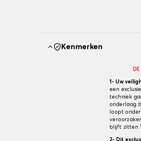
Kenmerken
DE
1- Uw veilig
een exclusi
techniek ga
onderlaag bl
loopt onder
veroorzaken
blijft zitten
2- Dit excl