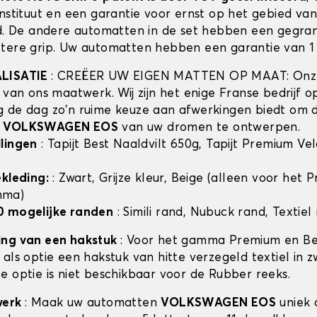
instituut en een garantie voor ernst op het gebied va
id. De andere automatten in de set hebben een gegra
tere grip. Uw automatten hebben een garantie van 1 
ALISATIE
: CREËER UW EIGEN MATTEN OP MAAT: Onze
t van ons maatwerk. Wij zijn het enige Franse bedrijf 
 de dag zo'n ruime keuze aan afwerkingen biedt om 
n
VOLKSWAGEN EOS
van uw dromen te ontwerpen.
lingen
: Tapijt Best Naaldvilt 650g, Tapijt Premium Ve
ekleding:
: Zwart, Grijze kleur, Beige (alleen voor het
mma)
0 mogelijke randen
: Simili rand, Nubuck rand, Textiel
ing van een hakstuk
: Voor het gamma Premium en Bes
als optie een hakstuk van hitte verzegeld textiel in z
e optie is niet beschikbaar voor de Rubber reeks.
werk
: Maak uw automatten
VOLKSWAGEN EOS
uniek 