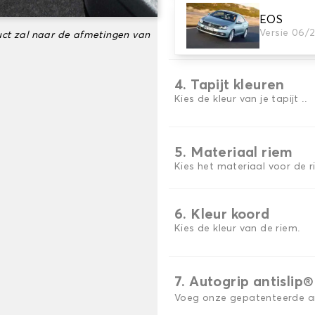
EOS
3. Aantal matten
Versie 06/
ct zal naar de afmetingen van
Selecteer het aantal automa
4. Tapijt kleuren
Kies de kleur van je tapijt ..
5. Materiaal riem
Kies het materiaal voor de r
6. Kleur koord
Kies de kleur van de riem.
7. Autogrip antislip®
Voeg onze gepatenteerde ant