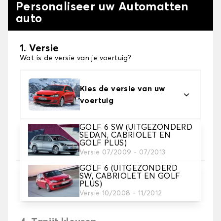
Personaliseer uw Automatten
auto
1. Versie
Wat is de versie van je voertuig?
Kies de versie van uw
voertuig
GOLF 6 SW (UITGEZONDERD
2. Materiaal
SEDAN, CABRIOLET EN
GOLF PLUS)
Kies het materiaal van uw automatten
Versie 07/2009 - 07/2013
GOLF 6 (UITGEZONDERD
SW, CABRIOLET EN GOLF
3. Aantal matten
PLUS)
Selecteer het aantal automatten dat je nodig hebt.
Versie 10/2008 - 11/2012