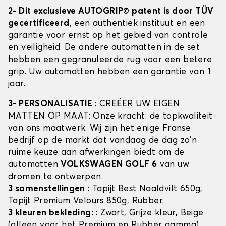
2- Dit exclusieve AUTOGRIP© patent is door TÜV
gecertificeerd
, een authentiek instituut en een
garantie voor ernst op het gebied van controle
en veiligheid. De andere automatten in de set
hebben een gegranuleerde rug voor een betere
grip. Uw automatten hebben een garantie van 1
jaar.
3- PERSONALISATIE
: CREËER UW EIGEN
MATTEN OP MAAT: Onze kracht: de topkwaliteit
van ons maatwerk. Wij zijn het enige Franse
bedrijf op de markt dat vandaag de dag zo'n
ruime keuze aan afwerkingen biedt om de
automatten
VOLKSWAGEN GOLF 6
van uw
dromen te ontwerpen.
3 samenstellingen
: Tapijt Best Naaldvilt 650g,
Tapijt Premium Velours 850g, Rubber.
3 kleuren bekleding:
: Zwart, Grijze kleur, Beige
(alleen voor het Premium en Rubber gamma)