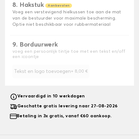
8. Hakstuk
Aanbevolen
Voeg een verstevigend hielkussen toe aan de mat
van de bestuurder voor maximale bescherming.
Optie niet beschikbaar voor rubbermateriaal
9. Borduurwerk
voeg een persoonlijk tintje toe met een tekst en/off
een icoontje
Tekst en logo toevoegen
+
8,00 €
Vervaardigd in 10 werkdagen
Geschatte gratis levering naar 27-08-2026
Betaling in 3x gratis, vanaf €60 aankoop.