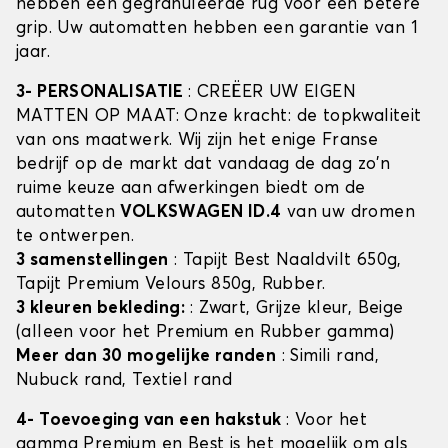
hebben een gegranuleerde rug voor een betere
grip. Uw automatten hebben een garantie van 1
jaar.
3- PERSONALISATIE
: CREËER UW EIGEN
MATTEN OP MAAT: Onze kracht: de topkwaliteit
van ons maatwerk. Wij zijn het enige Franse
bedrijf op de markt dat vandaag de dag zo'n
ruime keuze aan afwerkingen biedt om de
automatten
VOLKSWAGEN ID.4
van uw dromen
te ontwerpen.
3 samenstellingen
: Tapijt Best Naaldvilt 650g,
Tapijt Premium Velours 850g, Rubber.
3 kleuren bekleding:
: Zwart, Grijze kleur, Beige
(alleen voor het Premium en Rubber gamma)
Meer dan 30 mogelijke randen
: Simili rand,
Nubuck rand, Textiel rand
4- Toevoeging van een hakstuk
: Voor het
gamma Premium en Best is het mogelijk om als