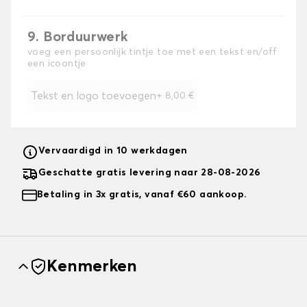
9. Borduurwerk
voeg een persoonlijk tintje toe met een tekst en/off
een icoontje
Tekst en logo toevoegen
+
8,00 €
Vervaardigd in 10 werkdagen
Geschatte gratis levering naar 28-08-2026
Betaling in 3x gratis, vanaf €60 aankoop.
Kenmerken