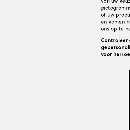
van uw keuz
pictogramme
of uw produ
en komen ni
ons op te ne
Controleer 
gepersonali
voor herroe