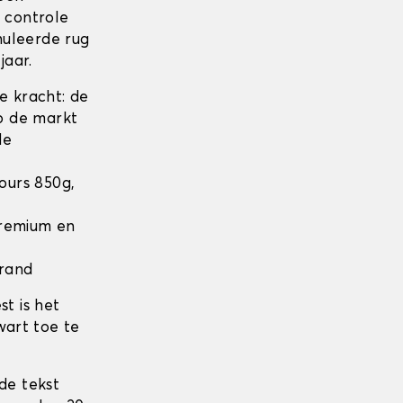
n controle
nuleerde rug
jaar.
 kracht: de
op de markt
de
lours 850g,
 Premium en
 rand
t is het
wart toe te
de tekst