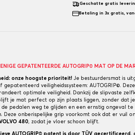
Geschatte gratis leveri
Betaling in 3x gratis, v
 ENIGE GEPATENTEERDE AUTOGRIP© MAT OP DE MA
heid: onze hoogste prioriteit!
Je bestuurdersmat is uit
ef gepatenteerd veiligheidssysteem: AUTOGRIP©. Deze
randeert optimale veiligheid. Dankzij de slipvaste zel
ijft je mat perfect op zijn plaats liggen, zonder dat je
 de pedalen weg te glijden en een ernstig ongeval te
. Deze onberispelijke grip voorkomt ook dat er vuil 
VOLVO 480
, zodat je vloer schoon blijft.
usieve AUTOGRIP© patent is door TÜV gecertificeerd
,