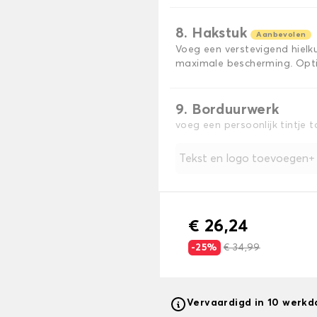
8. Hakstuk
Aanbevolen
Voeg een verstevigend hiel
maximale bescherming. Opti
9. Borduurwerk
voeg een persoonlijk tintje 
Tekst en logo toevoegen
€ 26,24
-25%
€ 34,99
Vervaardigd in 10 werk