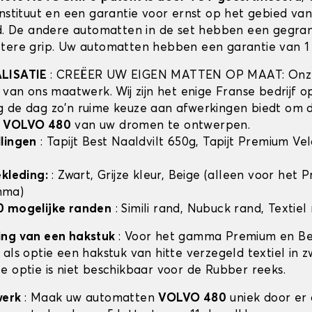
instituut en een garantie voor ernst op het gebied va
id. De andere automatten in de set hebben een gegra
tere grip. Uw automatten hebben een garantie van 1 
ALISATIE
: CREËER UW EIGEN MATTEN OP MAAT: Onze
t van ons maatwerk. Wij zijn het enige Franse bedrijf 
 de dag zo'n ruime keuze aan afwerkingen biedt om 
n
VOLVO 480
van uw dromen te ontwerpen.
lingen
: Tapijt Best Naaldvilt 650g, Tapijt Premium Ve
ekleding:
: Zwart, Grijze kleur, Beige (alleen voor het
mma)
0 mogelijke randen
: Simili rand, Nubuck rand, Textiel
ing van een hakstuk
: Voor het gamma Premium en Bes
als optie een hakstuk van hitte verzegeld textiel in z
e optie is niet beschikbaar voor de Rubber reeks.
werk
: Maak uw automatten
VOLVO 480
uniek door er 