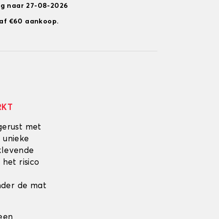
ng naar 27-08-2026
anaf €60 aankoop.
RKT
gerust met
 unieke
fklevende
 het risico
onder de mat
 een