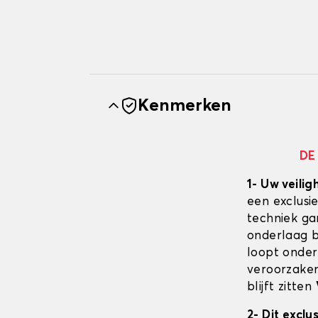
Kenmerken
DE
1- Uw veilig
een exclusi
techniek ga
onderlaag bl
loopt onder
veroorzaken
blijft zitten
2- Dit excl