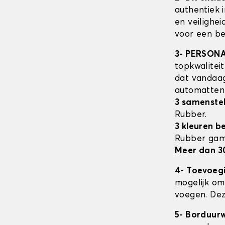
authentiek 
en veilighe
voor een be
3- PERSON
topkwalitei
dat vandaag
automatte
3 samenstel
Rubber.
3 kleuren b
Rubber ga
Meer dan 3
4- Toevoeg
mogelijk om 
voegen. Dez
5- Borduur