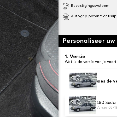
Bevestigingssysteem
Autogrip patent: antislip
Personaliseer uw
1. Versie
Wat is de versie van je voert
Kies de v
2. Materiaal
480 Seda
Versie 03/1
Kies het materiaal van uw 