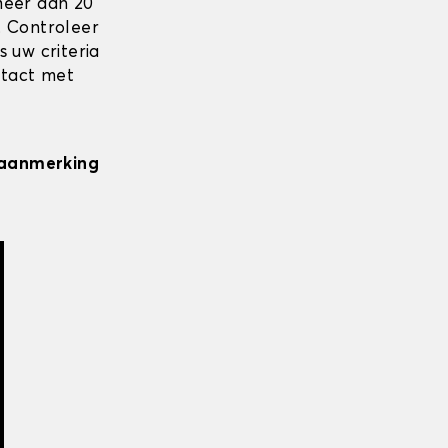
meer dan 20
. Controleer
 uw criteria
ntact met
n aanmerking