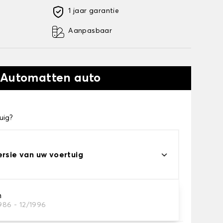
1 jaar garantie
Aanpasbaar
 Automatten auto
uig?
ersie van uw voertuig
n
986 - 12/1996
automatten