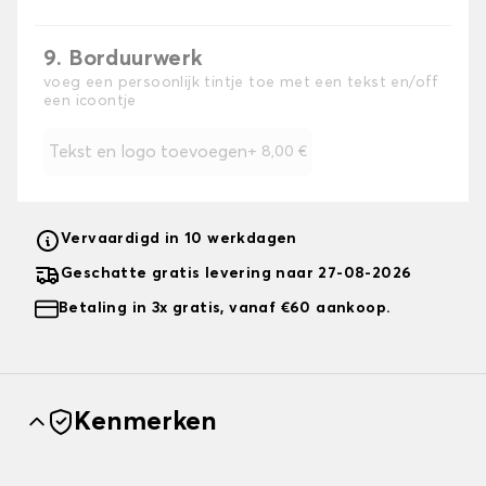
9. Borduurwerk
voeg een persoonlijk tintje toe met een tekst en/off
een icoontje
Tekst en logo toevoegen
+
8,00 €
Vervaardigd in 10 werkdagen
Geschatte gratis levering naar 27-08-2026
Betaling in 3x gratis, vanaf €60 aankoop.
Kenmerken