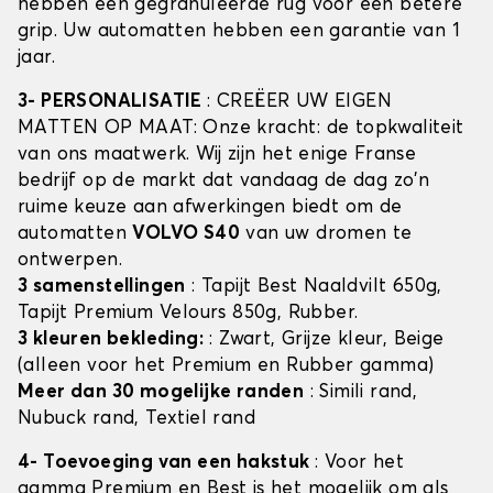
hebben een gegranuleerde rug voor een betere
grip. Uw automatten hebben een garantie van 1
jaar.
3- PERSONALISATIE
: CREËER UW EIGEN
MATTEN OP MAAT: Onze kracht: de topkwaliteit
van ons maatwerk. Wij zijn het enige Franse
bedrijf op de markt dat vandaag de dag zo'n
ruime keuze aan afwerkingen biedt om de
automatten
VOLVO S40
van uw dromen te
ontwerpen.
3 samenstellingen
: Tapijt Best Naaldvilt 650g,
Tapijt Premium Velours 850g, Rubber.
3 kleuren bekleding:
: Zwart, Grijze kleur, Beige
(alleen voor het Premium en Rubber gamma)
Meer dan 30 mogelijke randen
: Simili rand,
Nubuck rand, Textiel rand
4- Toevoeging van een hakstuk
: Voor het
gamma Premium en Best is het mogelijk om als