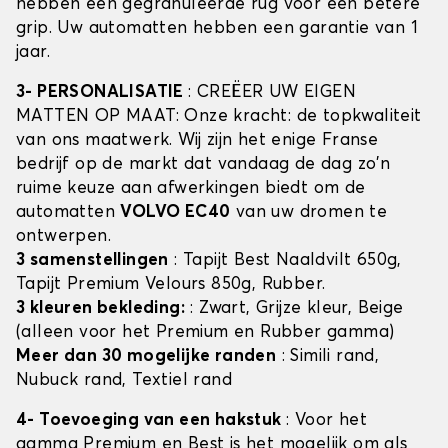
hebben een gegranuleerde rug voor een betere
grip. Uw automatten hebben een garantie van 1
jaar.
3- PERSONALISATIE
: CREËER UW EIGEN
MATTEN OP MAAT: Onze kracht: de topkwaliteit
van ons maatwerk. Wij zijn het enige Franse
bedrijf op de markt dat vandaag de dag zo'n
ruime keuze aan afwerkingen biedt om de
automatten
VOLVO EC40
van uw dromen te
ontwerpen.
3 samenstellingen
: Tapijt Best Naaldvilt 650g,
Tapijt Premium Velours 850g, Rubber.
3 kleuren bekleding:
: Zwart, Grijze kleur, Beige
(alleen voor het Premium en Rubber gamma)
Meer dan 30 mogelijke randen
: Simili rand,
Nubuck rand, Textiel rand
4- Toevoeging van een hakstuk
: Voor het
gamma Premium en Best is het mogelijk om als