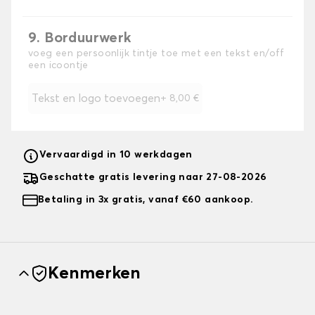
9. Borduurwerk
voeg een persoonlijk tintje toe met een tekst en/off
een icoontje
Tekst en logo toevoegen
+
8,00 €
Vervaardigd in 10 werkdagen
Geschatte gratis levering naar 27-08-2026
Betaling in 3x gratis, vanaf €60 aankoop.
Kenmerken