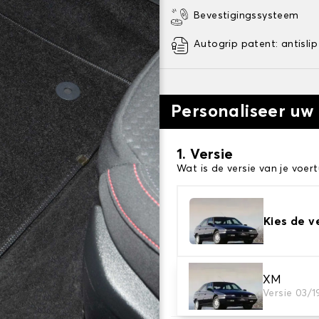
Bevestigingssysteem
Autogrip patent: antislip
Personaliseer uw
1. Versie
Wat is de versie van je voert
Kies de v
2. Materiaal
XM
Versie 03/
Kies het materiaal van uw 