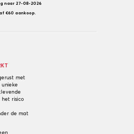
ng naar 27-08-2026
anaf €60 aankoop.
RKT
gerust met
 unieke
fklevende
 het risico
onder de mat
 een