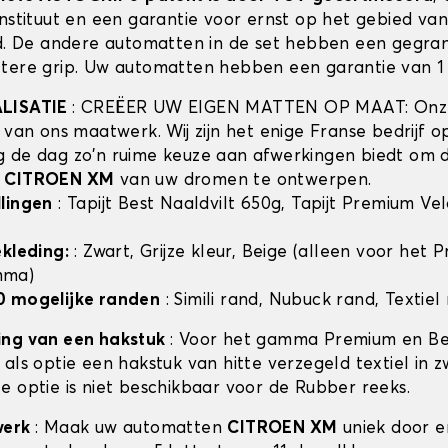
instituut en een garantie voor ernst op het gebied va
id. De andere automatten in de set hebben een gegra
tere grip. Uw automatten hebben een garantie van 1 
ALISATIE
: CREËER UW EIGEN MATTEN OP MAAT: Onze
t van ons maatwerk. Wij zijn het enige Franse bedrijf 
 de dag zo'n ruime keuze aan afwerkingen biedt om 
n
CITROEN XM
van uw dromen te ontwerpen.
lingen
: Tapijt Best Naaldvilt 650g, Tapijt Premium Ve
ekleding:
: Zwart, Grijze kleur, Beige (alleen voor het
mma)
0 mogelijke randen
: Simili rand, Nubuck rand, Textiel
ing van een hakstuk
: Voor het gamma Premium en Bes
als optie een hakstuk van hitte verzegeld textiel in z
e optie is niet beschikbaar voor de Rubber reeks.
werk
: Maak uw automatten
CITROEN XM
uniek door e