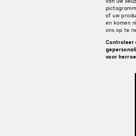
van uw keuz
pictogramme
of uw produ
en komen ni
ons op te ne
Controleer 
gepersonali
voor herroe