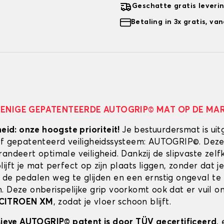
Geschatte gratis leveri
Betaling in 3x gratis, v
 ENIGE GEPATENTEERDE AUTOGRIP© MAT OP DE MA
heid: onze hoogste prioriteit!
Je bestuurdersmat is uit
ef gepatenteerd veiligheidssysteem: AUTOGRIP©. Deze
randeert optimale veiligheid. Dankzij de slipvaste zel
ijft je mat perfect op zijn plaats liggen, zonder dat je
 de pedalen weg te glijden en een ernstig ongeval te
. Deze onberispelijke grip voorkomt ook dat er vuil 
CITROEN XM
, zodat je vloer schoon blijft.
usieve AUTOGRIP© patent is door TÜV gecertificeerd
,