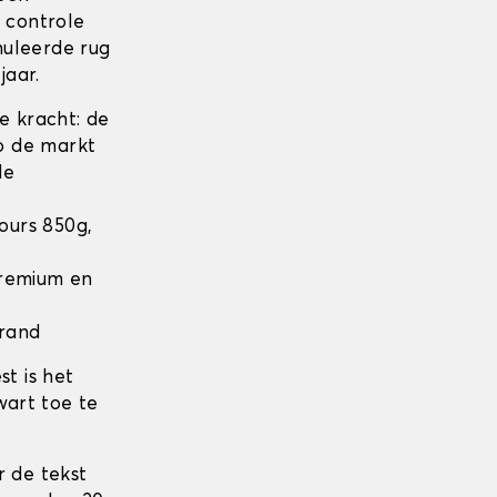
n controle
nuleerde rug
jaar.
 kracht: de
op de markt
de
lours 850g,
 Premium en
 rand
t is het
wart toe te
r de tekst