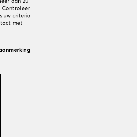
meer dan 20
. Controleer
 uw criteria
ntact met
n aanmerking