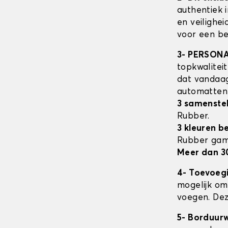
authentiek 
en veilighe
voor een be
3- PERSON
topkwalitei
dat vandaag
automatte
3 samenstel
Rubber.
3 kleuren b
Rubber ga
Meer dan 3
4- Toevoeg
mogelijk om 
voegen. Dez
5- Borduur