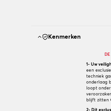
Kenmerken
DE
1- Uw veilig
een exclusi
techniek ga
onderlaag bl
loopt onder
veroorzaken
blijft zitten
2- Dit excl