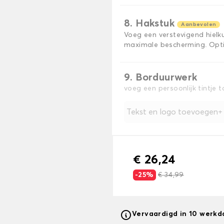
8. Hakstuk
Aanbevolen
Voeg een verstevigend hiel
maximale bescherming. Opti
9. Borduurwerk
voeg een persoonlijk tintje 
Tekst en logo toevoegen
€ 26,24
-25%
€ 34,99
Vervaardigd in 10 werk