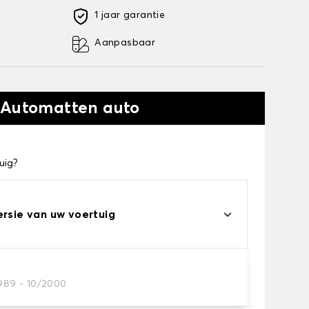
1 jaar garantie
Aanpasbaar
 Automatten auto
uig?
ersie van uw voertuig
1989 - 10/2000
automatten