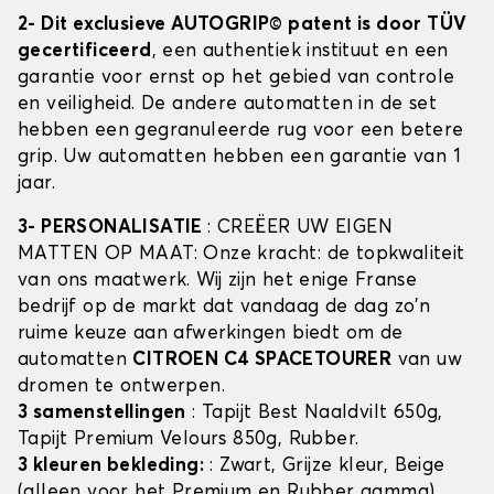
2- Dit exclusieve AUTOGRIP© patent is door TÜV
gecertificeerd
, een authentiek instituut en een
garantie voor ernst op het gebied van controle
en veiligheid. De andere automatten in de set
hebben een gegranuleerde rug voor een betere
grip. Uw automatten hebben een garantie van 1
jaar.
3- PERSONALISATIE
: CREËER UW EIGEN
MATTEN OP MAAT: Onze kracht: de topkwaliteit
van ons maatwerk. Wij zijn het enige Franse
bedrijf op de markt dat vandaag de dag zo'n
ruime keuze aan afwerkingen biedt om de
automatten
CITROEN C4 SPACETOURER
van uw
dromen te ontwerpen.
3 samenstellingen
: Tapijt Best Naaldvilt 650g,
Tapijt Premium Velours 850g, Rubber.
3 kleuren bekleding:
: Zwart, Grijze kleur, Beige
(alleen voor het Premium en Rubber gamma)