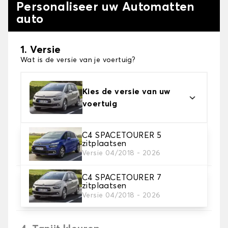
Personaliseer uw Automatten
auto
1. Versie
Wat is de versie van je voertuig?
Kies de versie van uw
voertuig
C4 SPACETOURER 5
2. Materiaal
zitplaatsen
Kies het materiaal van uw automatten
Versie 04/2018 - 2026
C4 SPACETOURER 7
3. Aantal matten
zitplaatsen
Selecteer het aantal automatten dat je nodig hebt.
Versie 04/2018 - 2026