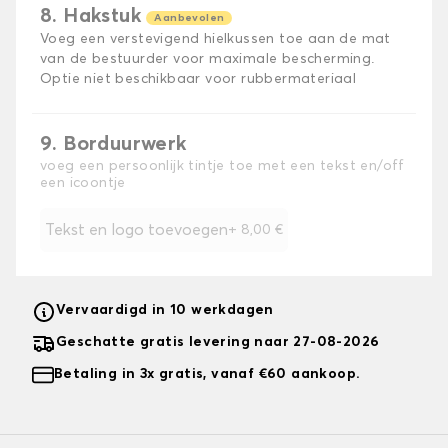
8. Hakstuk
Aanbevolen
Voeg een verstevigend hielkussen toe aan de mat
van de bestuurder voor maximale bescherming.
Optie niet beschikbaar voor rubbermateriaal
9. Borduurwerk
voeg een persoonlijk tintje toe met een tekst en/off
een icoontje
Tekst en logo toevoegen
+
8,00 €
Vervaardigd in 10 werkdagen
Geschatte gratis levering naar 27-08-2026
Betaling in 3x gratis, vanaf €60 aankoop.