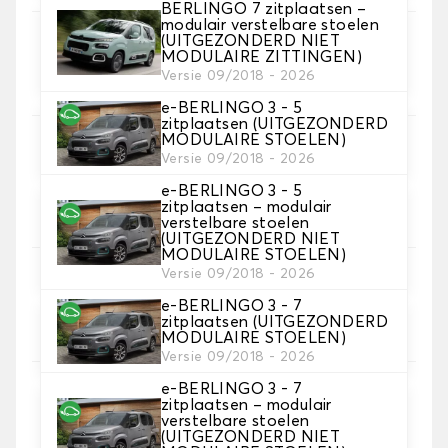
BERLINGO 7 zitplaatsen –
modulair verstelbare stoelen
(UITGEZONDERD NIET
5. Materiaal riem
MODULAIRE ZITTINGEN)
Kies het materiaal voor de riem.
Versie 09/2018 - 2026
e-BERLINGO 3 - 5
zitplaatsen (UITGEZONDERD
MODULAIRE STOELEN)
Versie 09/2018 - 2026
6. Kleur koord
e-BERLINGO 3 - 5
Kies de kleur van de riem.
zitplaatsen – modulair
verstelbare stoelen
(UITGEZONDERD NIET
MODULAIRE STOELEN)
Versie 09/2018 - 2026
7. Autogrip antislip®
e-BERLINGO 3 - 7
Voeg onze gepatenteerde antislipbevestiging toe
zitplaatsen (UITGEZONDERD
voor een optimale grip
MODULAIRE STOELEN)
Versie 09/2018 - 2026
e-BERLINGO 3 - 7
8. Hakstuk
Aanbevolen
zitplaatsen – modulair
verstelbare stoelen
Voeg een verstevigend hielkussen toe aan de mat
(UITGEZONDERD NIET
van de bestuurder voor maximale bescherming.