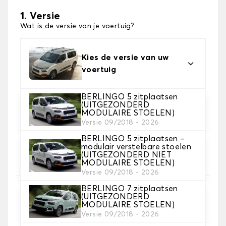
1. Versie
Wat is de versie van je voertuig?
Kies de versie van uw
voertuig
BERLINGO 5 zitplaatsen
2. Materiaal
(UITGEZONDERD
MODULAIRE STOELEN)
Kies het materiaal van uw automatten
Versie 09/2018 - 2026
BERLINGO 5 zitplaatsen –
modulair verstelbare stoelen
3. Aantal matten
(UITGEZONDERD NIET
Selecteer het aantal automatten dat je nodig hebt.
MODULAIRE STOELEN)
Versie 09/2018 - 2026
BERLINGO 7 zitplaatsen
4. Tapijt kleuren
(UITGEZONDERD
Kies de kleur van je tapijt ..
MODULAIRE STOELEN)
Versie 09/2018 - 2026