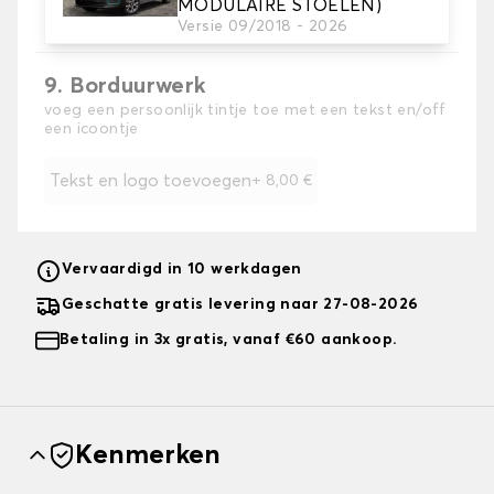
MODULAIRE STOELEN)
Optie niet beschikbaar voor rubbermateriaal
Versie 09/2018 - 2026
9. Borduurwerk
voeg een persoonlijk tintje toe met een tekst en/off
een icoontje
Tekst en logo toevoegen
+
8,00 €
Vervaardigd in 10 werkdagen
Geschatte gratis levering naar 27-08-2026
Betaling in 3x gratis, vanaf €60 aankoop.
Kenmerken