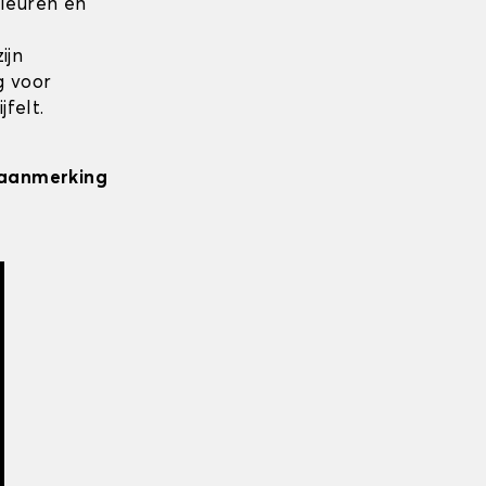
kleuren en
ijn
g voor
felt.
n aanmerking