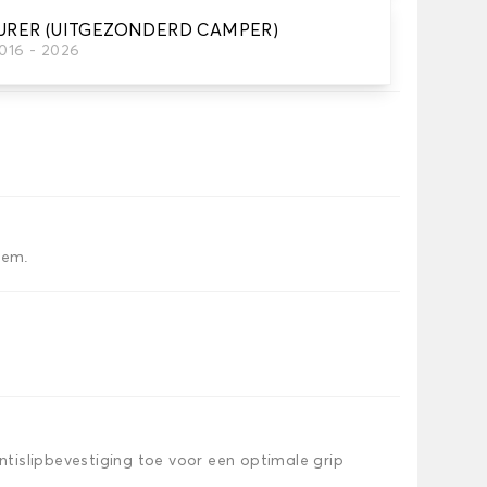
URER (UITGEZONDERD CAMPER)
2016 - 2026
tten dat je nodig hebt.
iem.
islipbevestiging toe voor een optimale grip