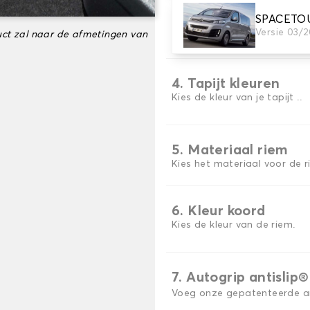
SPACETO
3. Aantal matten
Versie 03/
ct zal naar de afmetingen van
Selecteer het aantal automa
4. Tapijt kleuren
Kies de kleur van je tapijt ..
5. Materiaal riem
Kies het materiaal voor de r
6. Kleur koord
Kies de kleur van de riem.
7. Autogrip antislip®
Voeg onze gepatenteerde ant