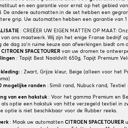
instituut en een garantie voor ernst op het gebied va
id. De andere automatten in de set hebben een gegra
tere grip. Uw automatten hebben een garantie van 1 
ALISATIE
: CREËER UW EIGEN MATTEN OP MAAT: Onze
t van ons maatwerk. Wij zijn het enige Franse bedrijf 
 de dag zo'n ruime keuze aan afwerkingen biedt om 
n
CITROEN SPACETOURER
van uw dromen te ontwerp
lingen
: Tapijt Best Naaldvilt 650g, Tapijt Premium Ve
ekleding:
: Zwart, Grijze kleur, Beige (alleen voor het
mma)
0 mogelijke randen
: Simili rand, Nubuck rand, Textiel
ing van een hakstuk
: Voor het gamma Premium en Bes
als optie een hakstuk van hitte verzegeld textiel in z
e optie is niet beschikbaar voor de Rubber reeks.
werk
: Maak uw automatten
CITROEN SPACETOURER
u