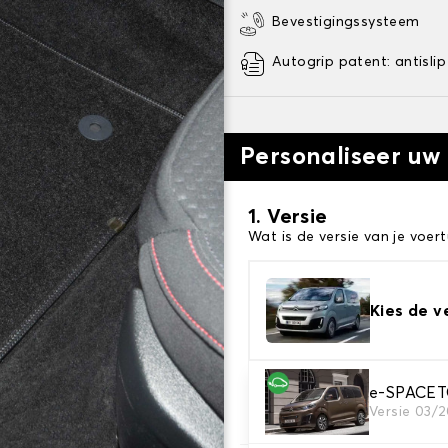
Bevestigingssysteem
Autogrip patent: antislip
Personaliseer uw
1. Versie
Wat is de versie van je voert
Kies de v
2. Materiaal
e-SPACE
Versie 03/
Kies het materiaal van uw 