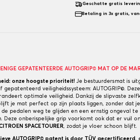
Geschatte gratis leveri
Betaling in 3x gratis, v
 ENIGE GEPATENTEERDE AUTOGRIP© MAT OP DE MA
heid: onze hoogste prioriteit!
Je bestuurdersmat is uit
ef gepatenteerd veiligheidssysteem: AUTOGRIP©. Deze
randeert optimale veiligheid. Dankzij de slipvaste zel
ijft je mat perfect op zijn plaats liggen, zonder dat je
 de pedalen weg te glijden en een ernstig ongeval te
. Deze onberispelijke grip voorkomt ook dat er vuil 
CITROEN SPACETOURER
, zodat je vloer schoon blijft.
usieve AUTOGRIP© patent is door TÜV gecertificeerd
,