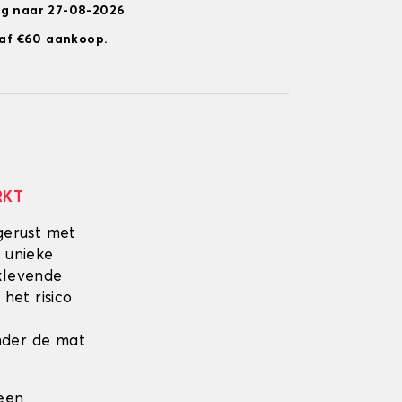
ng naar 27-08-2026
anaf €60 aankoop.
RKT
gerust met
 unieke
fklevende
 het risico
onder de mat
 een