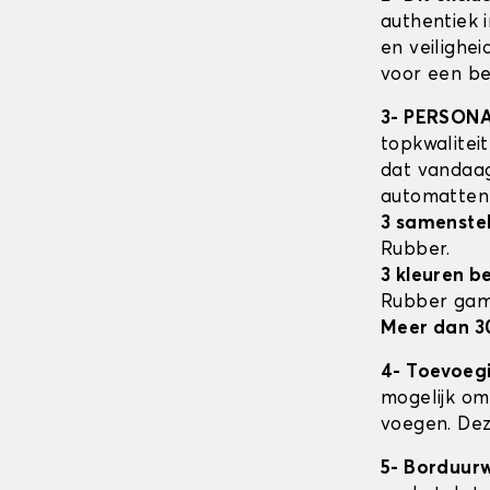
authentiek 
en veilighe
voor een be
3- PERSON
topkwalitei
dat vandaag
automatte
3 samenstel
Rubber.
3 kleuren b
Rubber ga
Meer dan 3
4- Toevoeg
mogelijk om 
voegen. Dez
5- Borduur