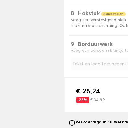
8. Hakstuk
Aanbevolen
Voeg een verstevigend hiel
maximale bescherming. Opti
9. Borduurwerk
voeg een persoonlijk tintje 
Tekst en logo toevoegen
€ 26,24
-25%
€ 34,99
Vervaardigd in 10 werk