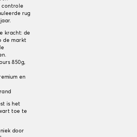
n controle
nuleerde rug
jaar.
 kracht: de
op de markt
de
en.
lours 850g,
 Premium en
 rand
t is het
wart toe te
niek door