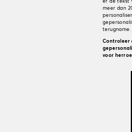
er de tekst
meer dan 20
personalise
gepersonali
terugname. 
Controleer 
gepersonali
voor herroe