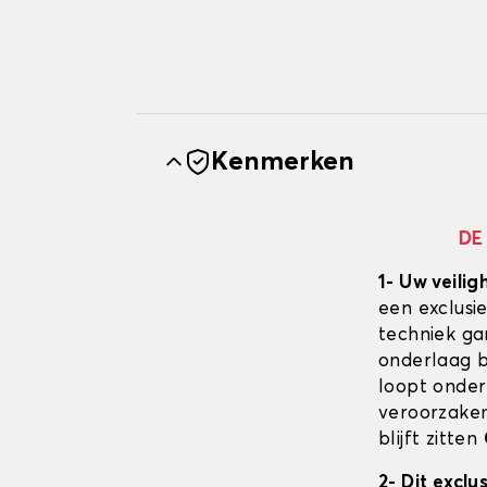
Kenmerken
DE
1- Uw veilig
een exclusi
techniek ga
onderlaag bl
loopt onder
veroorzaken
blijft zitten
2- Dit excl