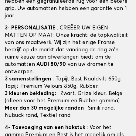
hebben een gegranuleerde rug voor een betere
grip. Uw automatten hebben een garantie van 1
jaar.
3- PERSONALISATIE
: CREËER UW EIGEN
MATTEN OP MAAT: Onze kracht: de topkwaliteit
van ons maatwerk. Wij zijn het enige Franse
bedrijf op de markt dat vandaag de dag zo'n
ruime keuze aan afwerkingen biedt om de
automatten
AUDI 80/90
van uw dromen te
ontwerpen.
3 samenstellingen
: Tapijt Best Naaldvilt 650g,
Tapijt Premium Velours 850g, Rubber.
3 kleuren bekleding:
: Zwart, Grijze kleur, Beige
(alleen voor het Premium en Rubber gamma)
Meer dan 30 mogelijke randen
: Simili rand,
Nubuck rand, Textiel rand
4- Toevoeging van een hakstuk
: Voor het
gamma Premium en Best is het mogelijk om als