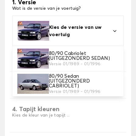
1. Versie
Wat is de versie van je voertuig?
Kies de versie van uw
voertuig
80/90 Cabriolet
2. Materiaal
(UITGEZONDERD SEDAN)
Kies het materiaal van uw automatten
Versie 01/1989 - 01/1996
80/90 Sedan
(UITGEZONDERD
3. Aantal matten
CABRIOLET)
Selecteer het aantal automatten dat je nodig hebt.
Versie 01/1989 - 01/1996
4. Tapijt kleuren
Kies de kleur van je tapijt ..