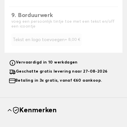
9. Borduurwerk
voeg een persoonlijk tintje toe met een tekst en/off
een icoontje
Tekst en logo toevoegen
+
8,00 €
Vervaardigd in 10 werkdagen
Geschatte gratis levering naar 27-08-2026
Betaling in 3x gratis, vanaf €60 aankoop.
Kenmerken