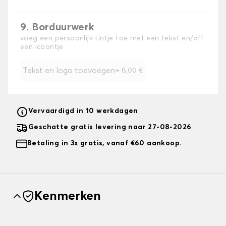
9. Borduurwerk
voeg een persoonlijk tintje toe met een tekst en/off
een icoontje
Tekst en logo toevoegen
+
8,00 €
Vervaardigd in 10 werkdagen
Geschatte gratis levering naar 27-08-2026
Betaling in 3x gratis, vanaf €60 aankoop.
Kenmerken