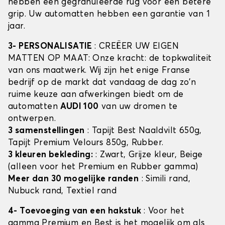
hebben een gegranuleerde rug voor een betere
grip. Uw automatten hebben een garantie van 1
jaar.
3- PERSONALISATIE
: CREËER UW EIGEN
MATTEN OP MAAT: Onze kracht: de topkwaliteit
van ons maatwerk. Wij zijn het enige Franse
bedrijf op de markt dat vandaag de dag zo'n
ruime keuze aan afwerkingen biedt om de
automatten
AUDI 100
van uw dromen te
ontwerpen.
3 samenstellingen
: Tapijt Best Naaldvilt 650g,
Tapijt Premium Velours 850g, Rubber.
3 kleuren bekleding:
: Zwart, Grijze kleur, Beige
(alleen voor het Premium en Rubber gamma)
Meer dan 30 mogelijke randen
: Simili rand,
Nubuck rand, Textiel rand
4- Toevoeging van een hakstuk
: Voor het
gamma Premium en Best is het mogelijk om als