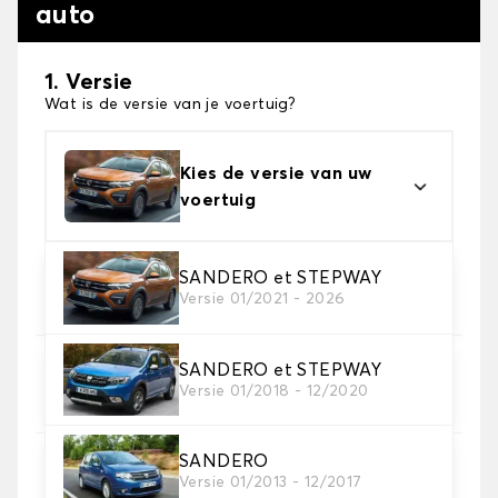
auto
1. Versie
Wat is de versie van je voertuig?
Kies de versie van uw
voertuig
2. Materiaal
SANDERO et STEPWAY
Versie 01/2021 - 2026
Kies het materiaal van uw automatten
SANDERO et STEPWAY
3. Aantal matten
Versie 01/2018 - 12/2020
Selecteer het aantal automatten dat je nodig hebt.
SANDERO
4. Tapijt kleuren
Versie 01/2013 - 12/2017
Kies de kleur van je tapijt ..