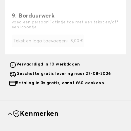
9. Borduurwerk
voeg een persoonlijk tintje toe met een tekst en/off
een icoontje
Tekst en logo toevoegen
+
8,00 €
Vervaardigd in 10 werkdagen
Geschatte gratis levering naar 27-08-2026
Betaling in 3x gratis, vanaf €60 aankoop.
Kenmerken