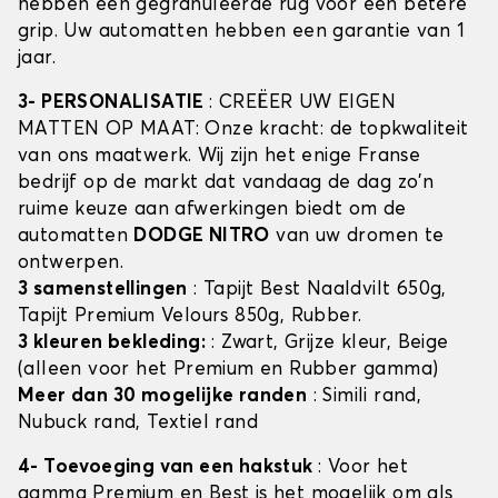
hebben een gegranuleerde rug voor een betere
grip. Uw automatten hebben een garantie van 1
jaar.
3- PERSONALISATIE
: CREËER UW EIGEN
MATTEN OP MAAT: Onze kracht: de topkwaliteit
van ons maatwerk. Wij zijn het enige Franse
bedrijf op de markt dat vandaag de dag zo'n
ruime keuze aan afwerkingen biedt om de
automatten
DODGE NITRO
van uw dromen te
ontwerpen.
3 samenstellingen
: Tapijt Best Naaldvilt 650g,
Tapijt Premium Velours 850g, Rubber.
3 kleuren bekleding:
: Zwart, Grijze kleur, Beige
(alleen voor het Premium en Rubber gamma)
Meer dan 30 mogelijke randen
: Simili rand,
Nubuck rand, Textiel rand
4- Toevoeging van een hakstuk
: Voor het
gamma Premium en Best is het mogelijk om als