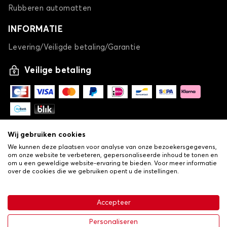
Rubberen automatten
INFORMATIE
Levering/Veiligde betaling/Garantie
Veilige betaling
Wij gebruiken cookies
We kunnen deze plaatsen voor analyse van onze bezoekersgegevens,
om onze website te verbeteren, gepersonaliseerde inhoud te tonen en
om u een geweldige website-ervaring te bieden. Voor meer informatie
over de cookies die we gebruiken opent u de instellingen.
-
© Copyright 2026 Lovauto
•
Algemene verkoopvoorwaarden
Privacy- en cookiebeleid
Accepteer
•
Livraison
€ 26,24
In winkelwagen
Personaliseren