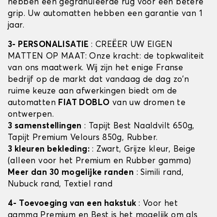
hebben een gegranuleerde rug voor een betere
grip. Uw automatten hebben een garantie van 1
jaar.
3- PERSONALISATIE
: CREËER UW EIGEN
MATTEN OP MAAT: Onze kracht: de topkwaliteit
van ons maatwerk. Wij zijn het enige Franse
bedrijf op de markt dat vandaag de dag zo'n
ruime keuze aan afwerkingen biedt om de
automatten
FIAT DOBLO
van uw dromen te
ontwerpen.
3 samenstellingen
: Tapijt Best Naaldvilt 650g,
Tapijt Premium Velours 850g, Rubber.
3 kleuren bekleding:
: Zwart, Grijze kleur, Beige
(alleen voor het Premium en Rubber gamma)
Meer dan 30 mogelijke randen
: Simili rand,
Nubuck rand, Textiel rand
4- Toevoeging van een hakstuk
: Voor het
gamma Premium en Best is het mogelijk om als