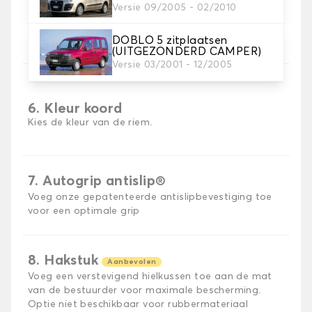
Versie 09/2005 - 02/2010
5. Materiaal riem
Kies het materiaal voor de riem.
DOBLO 5 zitplaatsen
(UITGEZONDERD CAMPER)
Versie 03/2001 - 12/2005
6. Kleur koord
Kies de kleur van de riem.
7. Autogrip antislip®
Voeg onze gepatenteerde antislipbevestiging toe
voor een optimale grip
8. Hakstuk
Aanbevolen
Voeg een verstevigend hielkussen toe aan de mat
van de bestuurder voor maximale bescherming.
Optie niet beschikbaar voor rubbermateriaal