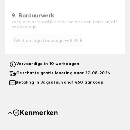
9. Borduurwerk
voeg een persoonlijk tintje toe met een tekst en/off
een icoontje
Tekst en logo toevoegen
+
8,00 €
Vervaardigd in 10 werkdagen
Geschatte gratis levering naar 27-08-2026
Betaling in 3x gratis, vanaf €60 aankoop.
Kenmerken