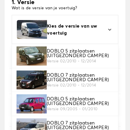
1. Versie
Wat is de versie van je voertuig?
Kies de versie van uw
voertuig
DOBLO 5 zitplaatsen
2. Materiaal
(UITGEZONDERD CAMPER)
Kies het materiaal van uw automatten
Versie 02/2010 - 12/2014
DOBLO 7 zitplaatsen
3. Aantal matten
(UITGEZONDERD CAMPER)
Selecteer het aantal automatten dat je nodig hebt.
Versie 02/2010 - 12/2014
DOBLO 5 zitplaatsen
(UITGEZONDERD CAMPER)
4. Tapijt kleuren
Versie 09/2005 - 01/2010
Kies de kleur van je tapijt ..
DOBLO 7 zitplaatsen
(UITGEZONDERD CAMPER)