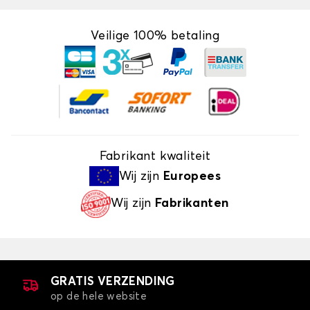
Veilige 100% betaling
Fabrikant kwaliteit
Wij zijn
Europees
Wij zijn
Fabrikanten
GRATIS VERZENDING
op de hele website