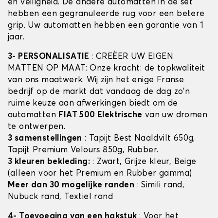
en veiligheid. De andere automatten in de set
hebben een gegranuleerde rug voor een betere
grip. Uw automatten hebben een garantie van 1
jaar.
3- PERSONALISATIE
: CREËER UW EIGEN
MATTEN OP MAAT: Onze kracht: de topkwaliteit
van ons maatwerk. Wij zijn het enige Franse
bedrijf op de markt dat vandaag de dag zo'n
ruime keuze aan afwerkingen biedt om de
automatten
FIAT 500 Elektrische
van uw dromen
te ontwerpen.
3 samenstellingen
: Tapijt Best Naaldvilt 650g,
Tapijt Premium Velours 850g, Rubber.
3 kleuren bekleding:
: Zwart, Grijze kleur, Beige
(alleen voor het Premium en Rubber gamma)
Meer dan 30 mogelijke randen
: Simili rand,
Nubuck rand, Textiel rand
4- Toevoeging van een hakstuk
: Voor het