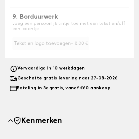
9. Borduurwerk
voeg een persoonlijk tintje toe met een tekst en/off
een icoontje
Tekst en logo toevoegen
+
8,00 €
Vervaardigd in 10 werkdagen
Geschatte gratis levering naar 27-08-2026
Betaling in 3x gratis, vanaf €60 aankoop.
Kenmerken