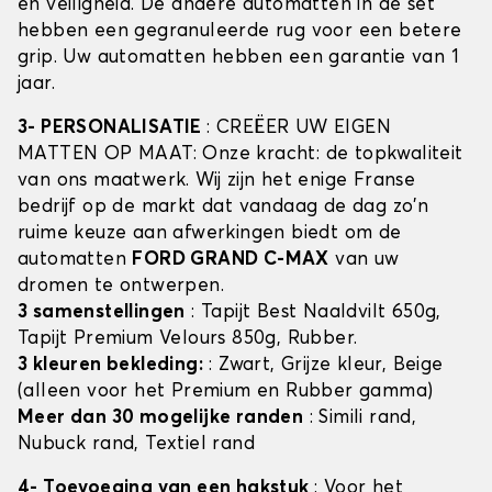
en veiligheid. De andere automatten in de set
hebben een gegranuleerde rug voor een betere
grip. Uw automatten hebben een garantie van 1
jaar.
3- PERSONALISATIE
: CREËER UW EIGEN
MATTEN OP MAAT: Onze kracht: de topkwaliteit
van ons maatwerk. Wij zijn het enige Franse
bedrijf op de markt dat vandaag de dag zo'n
ruime keuze aan afwerkingen biedt om de
automatten
FORD GRAND C-MAX
van uw
dromen te ontwerpen.
3 samenstellingen
: Tapijt Best Naaldvilt 650g,
Tapijt Premium Velours 850g, Rubber.
3 kleuren bekleding:
: Zwart, Grijze kleur, Beige
(alleen voor het Premium en Rubber gamma)
Meer dan 30 mogelijke randen
: Simili rand,
Nubuck rand, Textiel rand
4- Toevoeging van een hakstuk
: Voor het