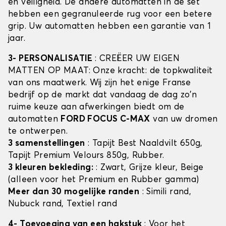
en veiligheid. De andere automatten in de set
hebben een gegranuleerde rug voor een betere
grip. Uw automatten hebben een garantie van 1
jaar.
3- PERSONALISATIE
: CREËER UW EIGEN
MATTEN OP MAAT: Onze kracht: de topkwaliteit
van ons maatwerk. Wij zijn het enige Franse
bedrijf op de markt dat vandaag de dag zo'n
ruime keuze aan afwerkingen biedt om de
automatten
FORD FOCUS C-MAX
van uw dromen
te ontwerpen.
3 samenstellingen
: Tapijt Best Naaldvilt 650g,
Tapijt Premium Velours 850g, Rubber.
3 kleuren bekleding:
: Zwart, Grijze kleur, Beige
(alleen voor het Premium en Rubber gamma)
Meer dan 30 mogelijke randen
: Simili rand,
Nubuck rand, Textiel rand
4- Toevoeging van een hakstuk
: Voor het