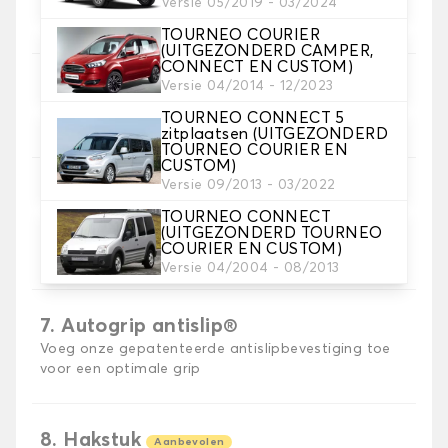
Versie 05/2019 - 03/2024
TOURNEO COURIER
(UITGEZONDERD CAMPER,
CONNECT EN CUSTOM)
Versie 04/2014 - 12/2023
5. Materiaal riem
Kies het materiaal voor de riem.
TOURNEO CONNECT 5
zitplaatsen (UITGEZONDERD
TOURNEO COURIER EN
CUSTOM)
Versie 09/2013 - 03/2022
TOURNEO CONNECT
6. Kleur koord
(UITGEZONDERD TOURNEO
Kies de kleur van de riem.
COURIER EN CUSTOM)
Versie 04/2004 - 08/2013
7. Autogrip antislip®
Voeg onze gepatenteerde antislipbevestiging toe
voor een optimale grip
8. Hakstuk
Aanbevolen