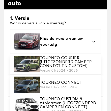
auto
1. Versie
Wat is de versie van je voertuig?
Kies de versie van uw
voertuig
TOURNEO COURIER
2. Materiaal
(UITGEZONDERD CAMPER,
CONNECT EN CUSTOM)
Kies het materiaal van uw automatten
Versie 01/2024 - 2026
TOURNEO CONNECT
3. Aantal matten
Versie 04/2022 - 2026
Selecteer het aantal automatten dat je nodig hebt.
TOURNEO CUSTOM 8
zitplaatsen (UITGEZONDERD
4. Tapijt kleuren
CAMPER EN CONNECT)
Kies de kleur van je tapijt ..