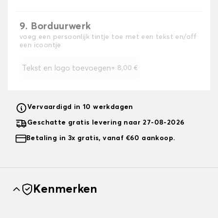
9. Borduurwerk
voeg een persoonlijk tintje toe met een tekst en/off
een icoontje
Tekst en logo toevoegen
+
8,00 €
Vervaardigd in 10 werkdagen
Geschatte gratis levering naar 27-08-2026
Betaling in 3x gratis, vanaf €60 aankoop.
Kenmerken