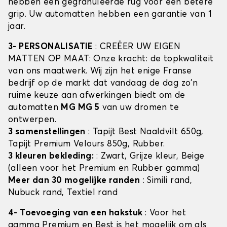
hebben een gegranuleerde rug voor een betere
grip. Uw automatten hebben een garantie van 1
jaar.
3- PERSONALISATIE
: CREËER UW EIGEN
MATTEN OP MAAT: Onze kracht: de topkwaliteit
van ons maatwerk. Wij zijn het enige Franse
bedrijf op de markt dat vandaag de dag zo'n
ruime keuze aan afwerkingen biedt om de
automatten
MG MG 5
van uw dromen te
ontwerpen.
3 samenstellingen
: Tapijt Best Naaldvilt 650g,
Tapijt Premium Velours 850g, Rubber.
3 kleuren bekleding:
: Zwart, Grijze kleur, Beige
(alleen voor het Premium en Rubber gamma)
Meer dan 30 mogelijke randen
: Simili rand,
Nubuck rand, Textiel rand
4- Toevoeging van een hakstuk
: Voor het
gamma Premium en Best is het mogelijk om als