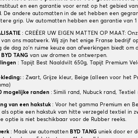
instituut en een garantie voor ernst op het gebied va
id. De andere automatten in de set hebben een gegra
tere grip. Uw automatten hebben een garantie van 1 
ALISATIE
: CREËER UW EIGEN MATTEN OP MAAT: Onze
t van ons maatwerk. Wij zijn het enige Franse bedrijf 
 de dag zo'n ruime keuze aan afwerkingen biedt om 
n
BYD TANG
van uw dromen te ontwerpen.
lingen
: Tapijt Best Naaldvilt 650g, Tapijt Premium Ve
ekleding:
: Zwart, Grijze kleur, Beige (alleen voor het
mma)
0 mogelijke randen
: Simili rand, Nubuck rand, Textiel
ing van een hakstuk
: Voor het gamma Premium en Bes
als optie een hakstuk van hitte verzegeld textiel in z
e optie is niet beschikbaar voor de Rubber reeks.
werk
: Maak uw automatten
BYD TANG
uniek door er d