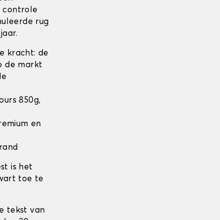
n controle
nuleerde rug
jaar.
 kracht: de
op de markt
de
lours 850g,
 Premium en
 rand
t is het
wart toe te
e tekst van