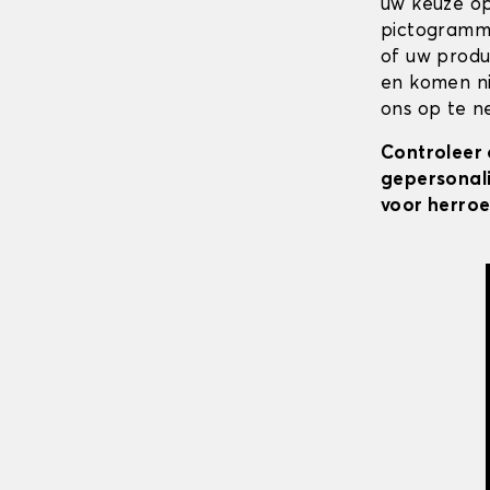
uw keuze op
pictogramme
of uw produ
en komen ni
ons op te ne
Controleer 
gepersonali
voor herroe