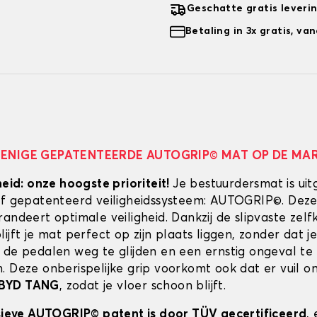
Geschatte gratis leveri
Betaling in 3x gratis, v
 ENIGE GEPATENTEERDE AUTOGRIP© MAT OP DE MA
heid: onze hoogste prioriteit!
Je bestuurdersmat is uit
ef gepatenteerd veiligheidssysteem: AUTOGRIP©. Deze
randeert optimale veiligheid. Dankzij de slipvaste zel
ijft je mat perfect op zijn plaats liggen, zonder dat je
 de pedalen weg te glijden en een ernstig ongeval te
. Deze onberispelijke grip voorkomt ook dat er vuil 
BYD TANG
, zodat je vloer schoon blijft.
usieve AUTOGRIP© patent is door TÜV gecertificeerd
,