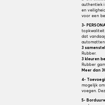
authentiek 
en veilighe
voor een be
3- PERSON
topkwalitei
dat vandaag
automatte
3 samenstel
Rubber.
3 kleuren b
Rubber ga
Meer dan 3
4- Toevoeg
mogelijk om 
voegen. Dez
5- Borduur