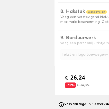
8. Hakstuk
Aanbevolen
Voeg een verstevigend hiel
maximale bescherming. Opti
9. Borduurwerk
voeg een persoonlijk tintje 
Tekst en logo toevoegen
€ 26,24
-25%
€ 34,99
Vervaardigd in 10 werk