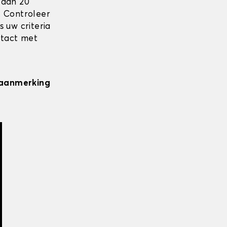
 dan 20
. Controleer
 uw criteria
ntact met
n aanmerking