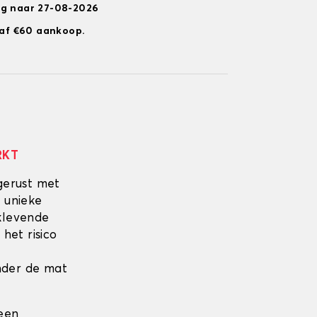
ng naar 27-08-2026
anaf €60 aankoop.
RKT
gerust met
 unieke
fklevende
 het risico
onder de mat
 een