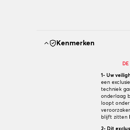
Kenmerken
DE
1- Uw veilig
een exclusi
techniek ga
onderlaag bl
loopt onder
veroorzaken
blijft zitten
2- Dit excl