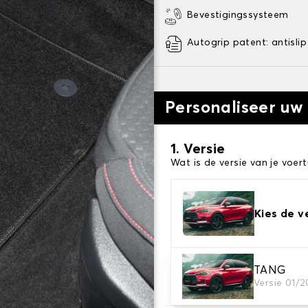
Bevestigingssysteem
Autogrip patent: antislip
Personaliseer uw
1. Versie
Wat is de versie van je voert
Kies de v
2. Materiaal
TANG
Versie 01/
Kies het materiaal van uw 