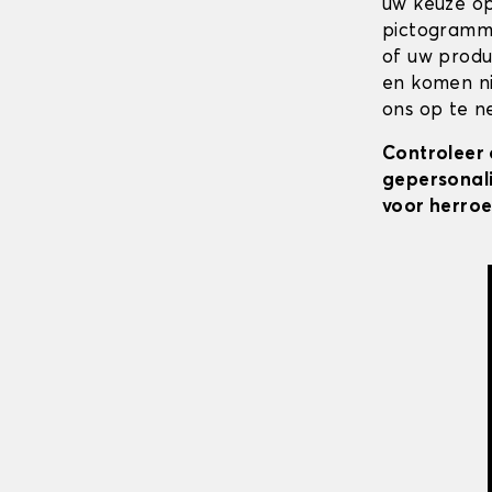
uw keuze op
pictogramme
of uw produ
en komen ni
ons op te ne
Controleer 
gepersonali
voor herroe