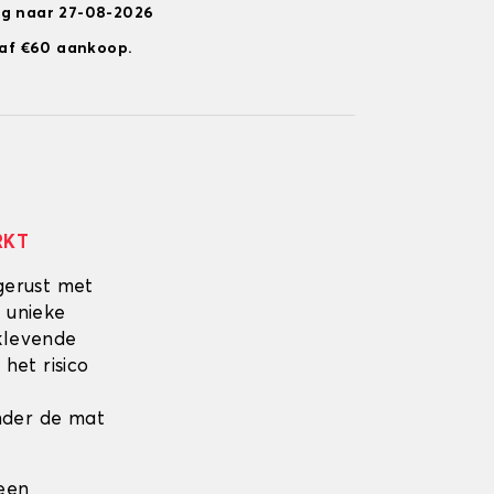
ng naar 27-08-2026
anaf €60 aankoop.
RKT
gerust met
 unieke
fklevende
 het risico
onder de mat
 een