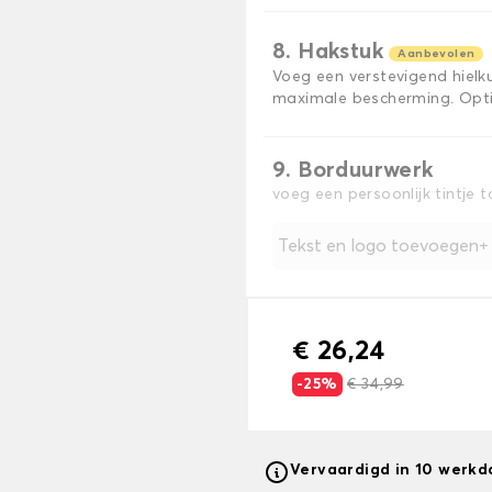
8. Hakstuk
Aanbevolen
Voeg een verstevigend hiel
maximale bescherming. Opti
9. Borduurwerk
voeg een persoonlijk tintje 
Tekst en logo toevoegen
€ 26,24
-25%
€ 34,99
Vervaardigd in 10 werk