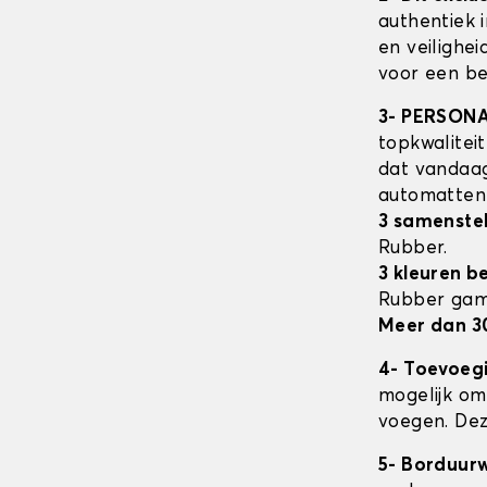
authentiek 
en veilighe
voor een be
3- PERSON
topkwalitei
dat vandaag
automatte
3 samenstel
Rubber.
3 kleuren b
Rubber ga
Meer dan 3
4- Toevoeg
mogelijk om 
voegen. Dez
5- Borduur