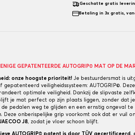
Geschatte gratis leveri
Betaling in 3x gratis, v
 ENIGE GEPATENTEERDE AUTOGRIP© MAT OP DE MA
heid: onze hoogste prioriteit!
Je bestuurdersmat is uit
ef gepatenteerd veiligheidssysteem: AUTOGRIP©. Deze
randeert optimale veiligheid. Dankzij de slipvaste zel
ijft je mat perfect op zijn plaats liggen, zonder dat je
 de pedalen weg te glijden en een ernstig ongeval te
. Deze onberispelijke grip voorkomt ook dat er vuil 
JAECOO J8
, zodat je vloer schoon blijft.
usieve AUTOGRIP© patent is door TÜV gecertificeerd
,