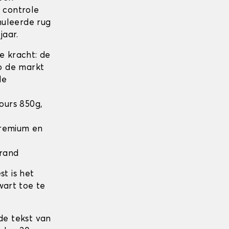
n controle
nuleerde rug
jaar.
 kracht: de
op de markt
de
lours 850g,
 Premium en
 rand
t is het
wart toe te
de tekst van