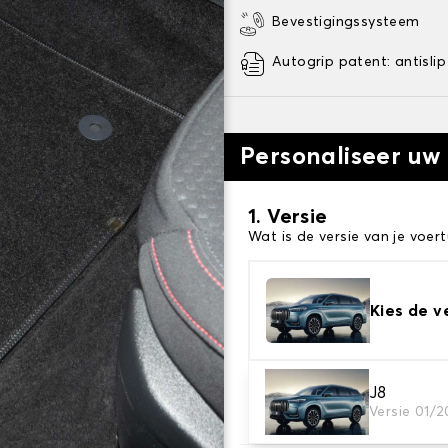
Bevestigingssysteem
Autogrip patent: antislip
Personaliseer uw
1. Versie
Wat is de versie van je voert
Kies de v
2. Materiaal
J8
Versie 01/
Kies het materiaal van uw 