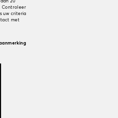
 dan 20
. Controleer
 uw criteria
ntact met
n aanmerking