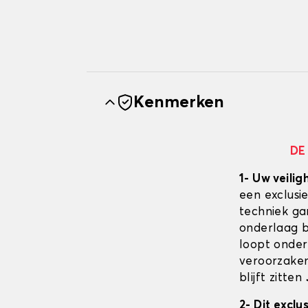
Kenmerken
DE
1- Uw veilig
een exclusi
techniek ga
onderlaag bl
loopt onder
veroorzaken
blijft zitten
2- Dit excl