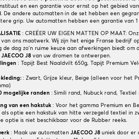
instituut en een garantie voor ernst op het gebied va
id. De andere automatten in de set hebben een gegra
tere grip. Uw automatten hebben een garantie van 1 
ALISATIE
: CREËER UW EIGEN MATTEN OP MAAT: Onze
t van ons maatwerk. Wij zijn het enige Franse bedrijf 
 de dag zo'n ruime keuze aan afwerkingen biedt om 
n
JAECOO J8
van uw dromen te ontwerpen.
lingen
: Tapijt Best Naaldvilt 650g, Tapijt Premium Ve
ekleding:
: Zwart, Grijze kleur, Beige (alleen voor het
mma)
0 mogelijke randen
: Simili rand, Nubuck rand, Textiel
ing van een hakstuk
: Voor het gamma Premium en Bes
als optie een hakstuk van hitte verzegeld textiel in z
e optie is niet beschikbaar voor de Rubber reeks.
werk
: Maak uw automatten
JAECOO J8
uniek door er 