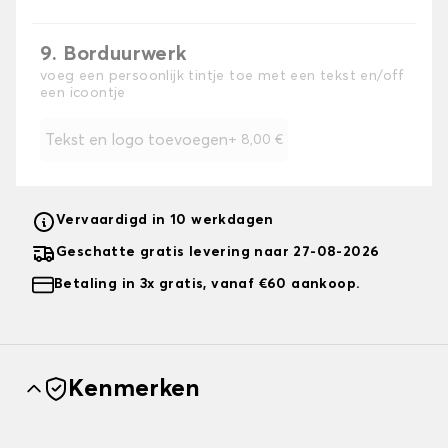
9. Borduurwerk
voeg een persoonlijk tintje toe met een tekst en/off
een icoontje
Tekst en logo toevoegen
+
8,00 €
Vervaardigd in 10 werkdagen
Geschatte gratis levering naar 27-08-2026
Betaling in 3x gratis, vanaf €60 aankoop.
Kenmerken