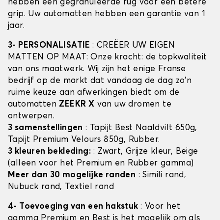
hebben een gegranuleerde rug voor een betere
grip. Uw automatten hebben een garantie van 1
jaar.
3- PERSONALISATIE
: CREËER UW EIGEN
MATTEN OP MAAT: Onze kracht: de topkwaliteit
van ons maatwerk. Wij zijn het enige Franse
bedrijf op de markt dat vandaag de dag zo'n
ruime keuze aan afwerkingen biedt om de
automatten
ZEEKR X
van uw dromen te
ontwerpen.
3 samenstellingen
: Tapijt Best Naaldvilt 650g,
Tapijt Premium Velours 850g, Rubber.
3 kleuren bekleding:
: Zwart, Grijze kleur, Beige
(alleen voor het Premium en Rubber gamma)
Meer dan 30 mogelijke randen
: Simili rand,
Nubuck rand, Textiel rand
4- Toevoeging van een hakstuk
: Voor het
gamma Premium en Best is het mogelijk om als