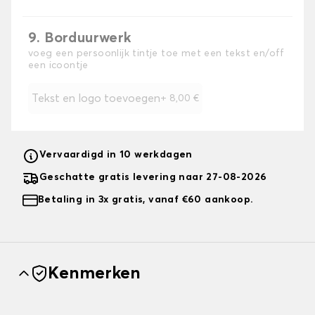
9. Borduurwerk
voeg een persoonlijk tintje toe met een tekst en/off
een icoontje
Tekst en logo toevoegen
+
8,00 €
Vervaardigd in 10 werkdagen
Geschatte gratis levering naar 27-08-2026
Betaling in 3x gratis, vanaf €60 aankoop.
Kenmerken