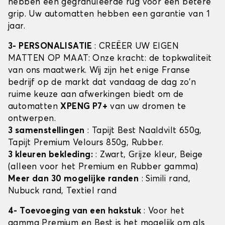
hebben een gegranuleerde rug voor een betere
grip. Uw automatten hebben een garantie van 1
jaar.
3- PERSONALISATIE
: CREËER UW EIGEN
MATTEN OP MAAT: Onze kracht: de topkwaliteit
van ons maatwerk. Wij zijn het enige Franse
bedrijf op de markt dat vandaag de dag zo'n
ruime keuze aan afwerkingen biedt om de
automatten
XPENG P7+
van uw dromen te
ontwerpen.
3 samenstellingen
: Tapijt Best Naaldvilt 650g,
Tapijt Premium Velours 850g, Rubber.
3 kleuren bekleding:
: Zwart, Grijze kleur, Beige
(alleen voor het Premium en Rubber gamma)
Meer dan 30 mogelijke randen
: Simili rand,
Nubuck rand, Textiel rand
4- Toevoeging van een hakstuk
: Voor het
gamma Premium en Best is het mogelijk om als