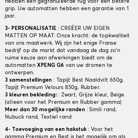
hebben een gegranuleerde rug voor een betere
grip. Uw automatten hebben een garantie van 1
jaar.
3- PERSONALISATIE
: CREËER UW EIGEN
MATTEN OP MAAT: Onze kracht: de topkwaliteit
van ons maatwerk. Wij zijn het enige Franse
bedrijf op de markt dat vandaag de dag zo'n
ruime keuze aan afwerkingen biedt om de
automatten
XPENG G6
van uw dromen te
ontwerpen.
3 samenstellingen
: Tapijt Best Naaldvilt 650g,
Tapijt Premium Velours 850g, Rubber.
3 kleuren bekleding:
: Zwart, Grijze kleur, Beige
(alleen voor het Premium en Rubber gamma)
Meer dan 30 mogelijke randen
: Simili rand,
Nubuck rand, Textiel rand
4- Toevoeging van een hakstuk
: Voor het
gamma Premium en Best is het mogelijk om als