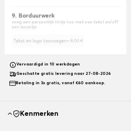
9. Borduurwerk
voeg een persoonlijk tintje toe met een tekst en/off
een icoontje
Tekst en logo toevoegen
+
8,00 €
Vervaardigd in 10 werkdagen
Geschatte gratis levering naar 27-08-2026
Betaling in 3x gratis, vanaf €60 aankoop.
Kenmerken